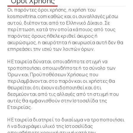
Όροι Χρήσης
Οι παρόντες όροι χρήσης, η χρήση του
kosmovitrina.com καθώς και οι συναλλαγές μέσω
αυτού, διέπονται από το Ελληνικό Δίκαιο. Σε
περίπτωση, κατά την οποία κάποιος από τους
παρόντες όρους ήθελε κριθεί άκυρος ή
ακυρώσιμος, η ακυρότητα ή ακυρωσία αυτή δεν θα
επηρεάσει την ισχύ των λοιπών όρων.
Η Εταιρεία δύναται οποιαδήποτε στιγμή να
τροποποιήσει οποιωνδήποτε ή το σύνολο των
Όρων και Προϋποθέσεων Χρήσεως που
περιλαμβάνονται στο παρόν και οι χρήστες θα
θεωρείται ότι έχουν ειδοποιηθεί και ότι
δεσμεύονται από τις αλλαγές από τη στιγμή που
αυτές θα εμφανισθούν στην Ιστοσελίδα της
Εταιρείας.
Η Εταιρεία διατηρεί το δικαίωμα να τροποποιήσει
ή να διαγράψει υλικό της Ιστοσελίδας
οποιαδήποτε χρονική στιγμή κατά την