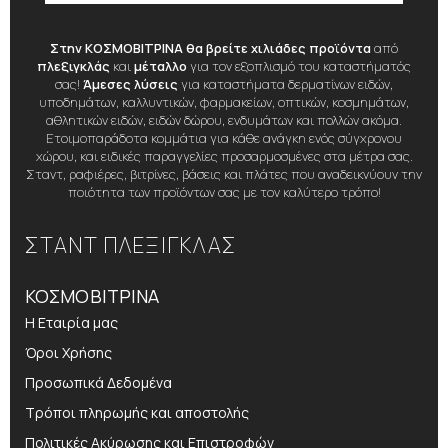
Στην ΚΟΣΜΟΒΙΤΡΙΝΑ θα βρείτε χιλιάδες προϊόντα
από
πλεξιγκλάς
και
μέταλλο
για τον εξοπλισμό του καταστήματός
σας!
Άμεσες λύσεις
για καταστήματα δερματίνων ειδών,
υποδημάτων, καλλυντικών, φαρμακείων, οπτικών, κοσμημάτων,
αθλητικών ειδών, ειδών δώρου, ενδυμάτων και πολλών ακόμα.
Ετοιμοπαράδοτα κομμάτια για κάθε ανάγκη ενός σύγχρονου
χώρου, και ειδικές παραγγελίες προσαρμοσμένες στα μέτρα σας.
Σταντ, ραφιέρες, βιτρίνες, βάσεις και πλάτες που αναδεικνύουν την
ποιότητα των προϊόντων σας με τον καλύτερο τρόπο!
ΣΤΑΝΤ ΠΛΕΞΙΓΚΛΑΣ
ΚΟΣΜΟΒΙΤΡΙΝΑ
Η Εταιρία μας
Όροι Χρήσης
Προσωπικά Δεδομένα
Τρόποι πληρωμής και αποστολής
Πολιτικές Ακύρωσης και Επιστροφών