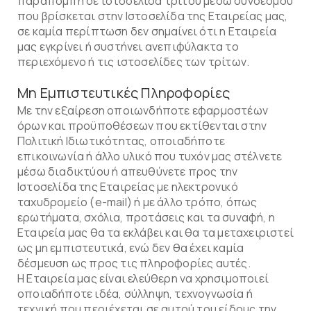
παραπομπή σε ιστοσελίδα τρίτου μέσω συνδέσμου
που βρίσκεται στην Ιστοσελίδα της Εταιρείας μας,
σε καμία περίπτωση δεν σημαίνει ότι η Εταιρεία
μας εγκρίνει ή συστήνει ανεπιφύλακτα το
περιεχόμενο ή τις ιστοσελίδες των τρίτων.
Μη Εμπιστευτικές Πληροφορίες
Με την εξαίρεση οποιωνδήποτε εφαρμοστέων
όρων και προϋποθέσεων που εκτίθενται στην
Πολιτική Ιδιωτικότητας, οποιαδήποτε
επικοινωνία ή άλλο υλικό που τυχόν μας στέλνετε
μέσω διαδικτύου ή απευθύνετε προς την
Ιστοσελίδα της Εταιρείας με ηλεκτρονικό
ταχυδρομείο (e-mail) ή με άλλο τρόπο, όπως
ερωτήματα, σχόλια, προτάσεις και τα συναφή, η
Εταιρεία μας θα τα εκλάβει και θα τα μεταχειριστεί
ως μη εμπιστευτικά, ενώ δεν θα έχει καμία
δέσμευση ως προς τις πληροφορίες αυτές.
Η Εταιρεία μας είναι ελεύθερη να χρησιμοποιεί
οποιαδήποτε ιδέα, σύλληψη, τεχνογνωσία ή
τεχνική που περιέχεται σε αυτού του είδους την