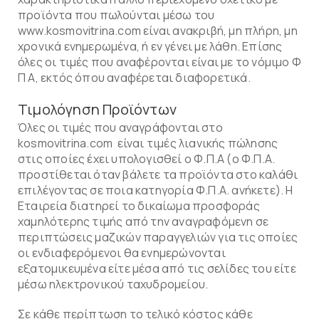
προϊόντα που πωλούνται μέσω του
www.kosmovitrina.com είναι ανακριβή, μη πλήρη, μη
χρονικά ενημερωμένα, ή εν γένει με λάθη. Επίσης
όλες οι τιμές που αναφέρονται είναι με το νόμιμο Φ
Π Α, εκτός όπου αναφέρεται διαφορετικά.
Τιμολόγηση Προϊόντων
Όλες οι τιμές που αναγράφονται στο
kosmovitrina.com είναι τιμές λιανικής πώλησης
στις οποίες έχει υπολογισθεί ο Φ.Π.Α (ο Φ.Π.Α.
προστίθεται όταν βάλετε τα προϊόντα στο καλάθι
επιλέγοντας σε ποια κατηγορία Φ.Π.Α. ανήκετε). Η
Εταιρεία διατηρεί το δικαίωμα προσφοράς
χαμηλότερης τιμής από την αναγραφόμενη σε
περιπτώσεις μαζικών παραγγελιών για τις οποίες
οι ενδιαφερόμενοι θα ενημερώνονται
εξατομικευμένα είτε μέσα από τις σελίδες του είτε
μέσω ηλεκτρονικού ταχυδρομείου.
Σε κάθε περίπτωση το τελικό κόστος κάθε