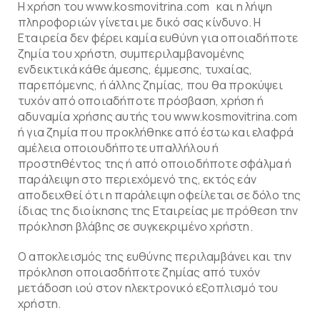
Η χρήση του www.kosmovitrina.com και η λήψη
πληροφοριών γίνεται με δικό σας κίνδυνο. Η
Εταιρεία δεν φέρει καμία ευθύνη για οποιαδήποτε
ζημία του χρήστη, συμπεριλαμβανομένης
ενδεικτικά κάθε άμεσης, έμμεσης, τυχαίας,
παρεπόμενης, ή άλλης ζημίας, που θα προκύψει
τυχόν από οποιαδήποτε πρόσβαση, χρήση ή
αδυναμία χρήσης αυτής του www.kosmovitrina.com
ή για ζημία που προκλήθηκε από έστω και ελαφρά
αμέλεια οποιουδήποτε υπαλλήλου ή
προστηθέντος της ή από οποιοδήποτε σφάλμα ή
παράλειψη στο περιεχόμενό της, εκτός εάν
αποδειχθεί ότι η παράλειψη οφείλεται σε δόλο της
ίδιας της διοίκησης της Εταιρείας με πρόθεση την
πρόκληση βλάβης σε συγκεκριμένο χρήστη.
Ο αποκλεισμός της ευθύνης περιλαμβάνει και την
πρόκληση οποιασδήποτε ζημίας από τυχόν
μετάδοση ιού στον ηλεκτρονικό εξοπλισμό του
χρήστη.