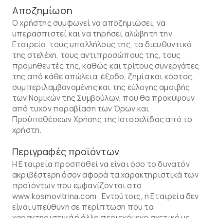
Αποζημίωση
Ο χρήστης συμφωνεί να αποζημιώσει, να
υπερασπιστεί και να τηρήσει αλώβητη την
Εταιρεία, τους υπαλλήλους της, τα διευθυντικά
της στελέχη, τους αντιπροσώπους της, τους
προμηθευτές της, καθώς και τρίτους συνεργάτες
της από κάθε απώλεια, έξοδο, ζημία και κόστος,
συμπεριλαμβανομένης και της εύλογης αμοιβής
των Νομικών της Συμβούλων, που θα προκύψουν
από τυχόν παραβίαση των Όρων και
Προϋποθέσεων Χρήσης της Ιστοσελίδας από το
χρήστη.
Περιγραφές προϊόντων
Η Εταιρεία προσπαθεί να είναι όσο το δυνατόν
ακριβέστερη όσον αφορά τα χαρακτηριστικά των
προϊόντων που εμφανίζονται στο
www.kosmovitrina.com . Εντούτοις, η Εταιρεία δεν
είναι υπεύθυνη σε περίπτωση που τα
χαρακτηριστικά ή άλλο περιεχόμενο σχετικό με