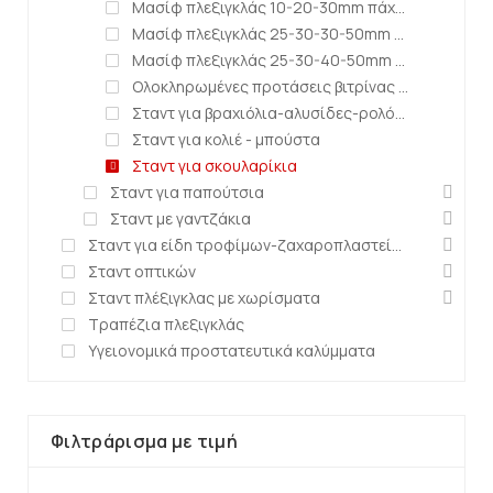
Μασίφ πλεξιγκλάς 10-20-30mm πάχος
Μασίφ πλεξιγκλάς 25-30-30-50mm πάχος
Μασίφ πλεξιγκλάς 25-30-40-50mm πάχος
Ολοκληρωμένες προτάσεις βιτρίνας κοσμημάτων
Σταντ για βραχιόλια-αλυσίδες-ρολόγια
Σταντ για κολιέ - μπούστα
Σταντ για σκουλαρίκια
Σταντ για παπούτσια
Σταντ με γαντζάκια
Σταντ για είδη τροφίμων-ζαχαροπλαστείων
Σταντ οπτικών
Σταντ πλέξιγκλας με χωρίσματα
Τραπέζια πλεξιγκλάς
Υγειονομικά προστατευτικά καλύμματα
Φιλτράρισμα με τιμή