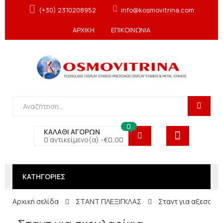
(+30) 2310208952
info@kosmovitrina.com
ΑΡΧΙΚΗ
ΕΠΙΚΟΙΝΩΝΙΑ
0
ΚΑΛΑΘΙ ΑΓΟΡΩΝ
0 αντικείμενο(α) -
€
0,00
ΚΑΤΗΓΟΡΙΕΣ
Αρχική σελίδα
ΣΤΑΝΤ ΠΛΕΞΙΓΚΛΑΣ
Σταντ για αξεσουά