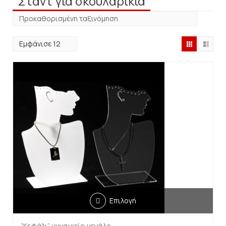
Σταντ για σκουλαρίκια
Επιλογή
“Κεφάλι” γυναικείο μεγάλο