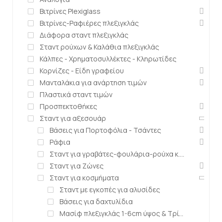
Βιτρίνες Plexiglass
Βιτρίνες-Ραφιέρες πλεξιγκλάς
Διάφορα σταντ πλεξιγκλάς
Σταντ ρούχων & Καλάθια πλεξιγκλάς
Κάλπες - Χρηματοσυλλέκτες - Κληρωτίδες
Κορνίζες - Είδη γραφείου
Μανταλάκια για ανάρτηση τιμών
Πλαστικά σταντ τιμών
Προσπεκτοθήκες
Σταντ για αξεσουάρ
Βάσεις για Πορτοφόλια - Τσάντες
Ράφια
Σταντ για γραβάτες-φουλάρια-ρούχα κ.α.
Σταντ για Ζώνες
Σταντ για κοσμήματα
Σταντ με εγκοπές για αλυσίδες
Βάσεις για δαχτυλίδια
Μασίφ πλεξιγκλάς 1-6cm ύψος & Τρίγωνα μασίφ