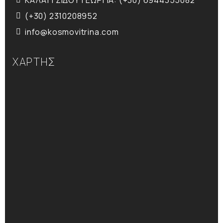
ΚΑΛΑΪΤΖΙΔΟΥ ΓΕΩΡΓΙΑ: (+30) 6944355082
(+30) 2310208952
info@kosmovitrina.com
ΧΑΡΤΗΣ