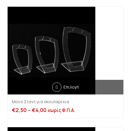
Επιλογή
Μονό Σταντ για σκουλαρίκια
€
2,50
–
€
4,00
χωρίς Φ.Π.Α.