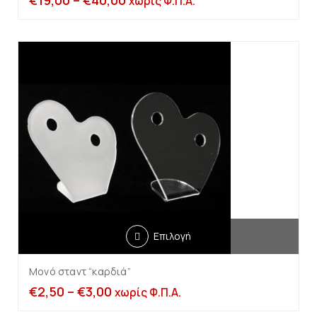
€
19,00
–
€
40,00
χωρίς Φ.Π.Α.
Επιλογή
Μονό σταντ “καρδιά”
€
2,50
–
€
3,00
χωρίς Φ.Π.Α.