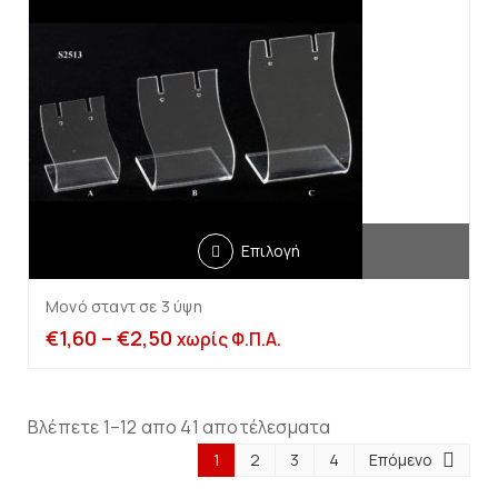
Επιλογή
Μονό σταντ σε 3 ύψη
€
1,60
–
€
2,50
χωρίς Φ.Π.Α.
Βλέπετε 1–12 απο 41 αποτέλεσματα
1
2
3
4
Επόμενο