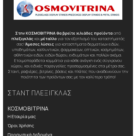
Στην ΚΟΣΜΟΒΙΤΡΙΝΑ θα βρείτε χιλιάδες προϊόντα
από
πλεξιγκλάς
και
μέταλλο
για τον εξοπλισμό του καταστήματός
σας!
Άμεσες λύσεις
για καταστήματα δερματίνων ειδών,
υποδημάτων, καλλυντικών, φαρμακείων, οπτικών, κοσμημάτων,
αθλητικών ειδών, ειδών δώρου, ενδυμάτων και πολλών ακόμα.
Ετοιμοπαράδοτα κομμάτια για κάθε ανάγκη ενός σύγχρονου
χώρου, και ειδικές παραγγελίες προσαρμοσμένες στα μέτρα σας.
Σταντ, ραφιέρες, βιτρίνες, βάσεις και πλάτες που αναδεικνύουν την
ποιότητα των προϊόντων σας με τον καλύτερο τρόπο!
ΣΤΑΝΤ ΠΛΕΞΙΓΚΛΑΣ
ΚΟΣΜΟΒΙΤΡΙΝΑ
Η Εταιρία μας
Όροι Χρήσης
Προσωπικά Δεδομένα