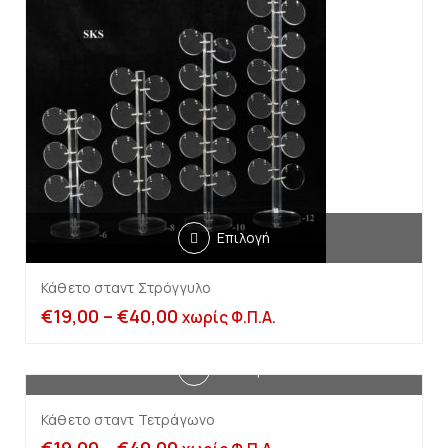
Επιλογή
Κάθετο σταντ Στρόγγυλο
€
19,00
–
€
40,00
χωρίς Φ.Π.Α.
Επιλογή
Κάθετο σταντ Τετράγωνο