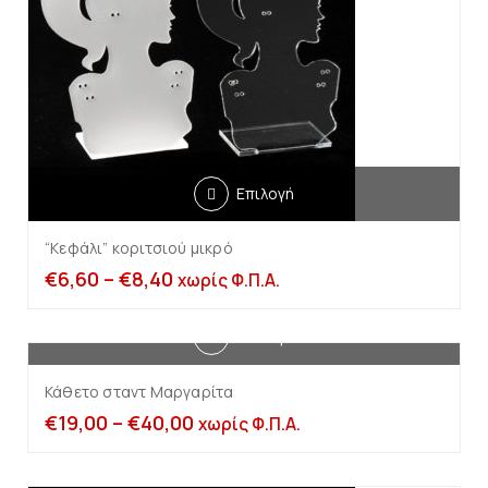
Επιλογή
“Κεφάλι” κοριτσιού μικρό
€
6,60
–
€
8,40
χωρίς Φ.Π.Α.
Επιλογή
Κάθετο σταντ Μαργαρίτα
€
19,00
–
€
40,00
χωρίς Φ.Π.Α.