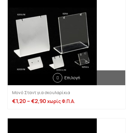
Επιλογή
Μονό Σταντ για σκουλαρίκια
€
1,20
–
€
2,90
χωρίς Φ.Π.Α.