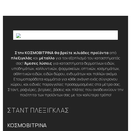
Στην ΚΟΣΜΟΒΙΤΡΙΝΑ θα βρείτε χιλιάδες προϊόντα
από
πλεξιγκλάς
και
μέταλλο
για τον εξοπλισμό του καταστήματός
σας!
Άμεσες λύσεις
για καταστήματα δερματίνων ειδών,
υποδημάτων, καλλυντικών, φαρμακείων, οπτικών, κοσμημάτων,
αθλητικών ειδών, ειδών δώρου, ενδυμάτων και πολλών ακόμα.
Ετοιμοπαράδοτα κομμάτια για κάθε ανάγκη ενός σύγχρονου
χώρου, και ειδικές παραγγελίες προσαρμοσμένες στα μέτρα σας.
Σταντ, ραφιέρες, βιτρίνες, βάσεις και πλάτες που αναδεικνύουν την
ποιότητα των προϊόντων σας με τον καλύτερο τρόπο!
ΣΤΑΝΤ ΠΛΕΞΙΓΚΛΑΣ
ΚΟΣΜΟΒΙΤΡΙΝΑ