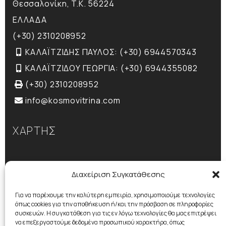
Θεσσαλονίκη, T.K. 56224
ΕΛΛΑΔΑ
(+30) 2310208952
ΚΑΛΑΪΤΖΙΔΗΣ ΠΑΥΛΟΣ: (+30) 6944570343
ΚΑΛΑΪΤΖΙΔΟΥ ΓΕΩΡΓΙΑ: (+30) 6944355082
(+30) 2310208952
info@kosmovitrina.com
ΧΑΡΤΗΣ
Διαχείριση Συγκατάθεσης
Για να παρέχουμε την καλύτερη εμπειρία, χρησιμοποιούμε τεχνολογίες
όπως cookies για την αποθήκευση ή/και την πρόσβαση σε πληροφορίες
συσκευών. Η συγκατάθεση για τις εν λόγω τεχνολογίες θα μας επιτρέψει
να επεξεργαστούμε δεδομένα προσωπικού χαρακτήρα, όπως