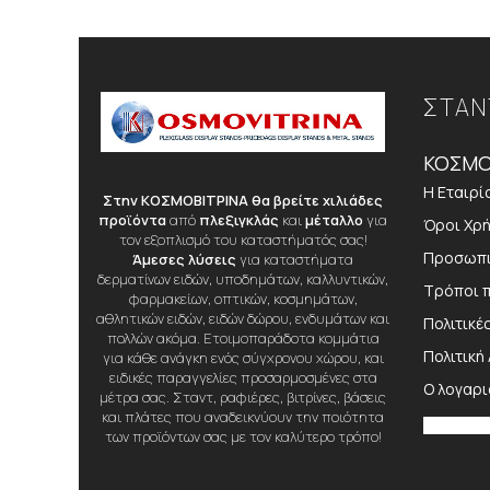
ΣΤΑΝ
ΚΟΣΜΟ
Η Εταιρί
Στην ΚΟΣΜΟΒΙΤΡΙΝΑ θα βρείτε χιλιάδες
προϊόντα
από
πλεξιγκλάς
και
μέταλλο
για
Όροι Χρ
τον εξοπλισμό του καταστήματός σας!
Προσωπι
Άμεσες λύσεις
για καταστήματα
δερματίνων ειδών, υποδημάτων, καλλυντικών,
Τρόποι 
φαρμακείων, οπτικών, κοσμημάτων,
αθλητικών ειδών, ειδών δώρου, ενδυμάτων και
Πολιτικέ
πολλών ακόμα. Ετοιμοπαράδοτα κομμάτια
Πολιτική
για κάθε ανάγκη ενός σύγχρονου χώρου, και
ειδικές παραγγελίες προσαρμοσμένες στα
Ο λογαρ
μέτρα σας. Σταντ, ραφιέρες, βιτρίνες, βάσεις
και πλάτες που αναδεικνύουν την ποιότητα
των προϊόντων σας με τον καλύτερο τρόπο!