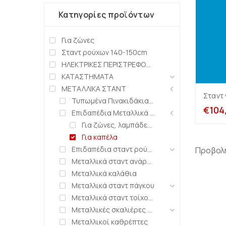
Κατηγορίες προϊόντων
Για ζώνες
Σταντ ρούχων 140-150cm
ΗΛΕΚΤΡΙΚΕΣ ΠΕΡΙΣΤΡΕΦΟΜΕΝΕΣ ΒΑΣΕΙΣ
ΚΑΤΑΣΤΗΜΑΤΑ
ΜΕΤΑΛΛΙΚΑ ΣΤΑΝΤ
Σταντ 
Τυπωμένα Πινακιδάκια Μπρούντζινα
€
104
Επιδαπέδια Μεταλλικά Σταντ
Για ζώνες, λαμπάδες, τσάντες κ.λ.π.
Για καπέλα
Επιδαπέδια σταντ ρούχων
Προβολ
Μεταλλικά σταντ ανάρτησης τιμών κλπ.
Μεταλλικά καλάθια
Μεταλλικά σταντ πάγκου
Μεταλλικά σταντ τοίχου & πάνελ
Μεταλλικές σκαλιέρες παπουτσιών
Μεταλλικοί καθρέπτες