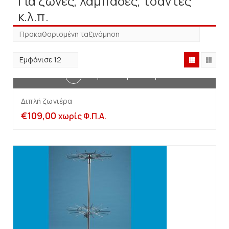
Για ζώνες, λαμπάδες, τσάντες
κ.λ.π.
Διαβάστε περισσότερα
Διπλή ζωνιέρα
€
109,00
χωρίς Φ.Π.Α.