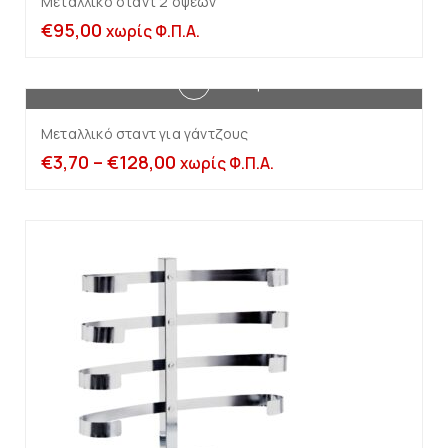
Μεταλλικό σταντ 2 όψεων
€
95,00
χωρίς Φ.Π.Α.
Επιλογή
Μεταλλικό σταντ για γάντζους
€
3,70
–
€
128,00
χωρίς Φ.Π.Α.