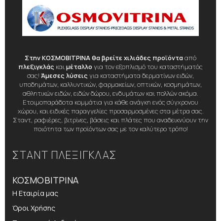
Στην ΚΟΣΜΟΒΙΤΡΙΝΑ θα βρείτε χιλιάδες προϊόντα
από
πλεξιγκλάς
και
μέταλλο
για τον εξοπλισμό του καταστήματός
σας!
Άμεσες λύσεις
για καταστήματα δερματίνων ειδών,
υποδημάτων, καλλυντικών, φαρμακείων, οπτικών, κοσμημάτων,
αθλητικών ειδών, ειδών δώρου, ενδυμάτων και πολλών ακόμα.
Ετοιμοπαράδοτα κομμάτια για κάθε ανάγκη ενός σύγχρονου
χώρου, και ειδικές παραγγελίες προσαρμοσμένες στα μέτρα σας.
Σταντ, ραφιέρες, βιτρίνες, βάσεις και πλάτες που αναδεικνύουν την
ποιότητα των προϊόντων σας με τον καλύτερο τρόπο!
ΣΤΑΝΤ ΠΛΕΞΙΓΚΛΑΣ
ΚΟΣΜΟΒΙΤΡΙΝΑ
Η Εταιρία μας
Όροι Χρήσης