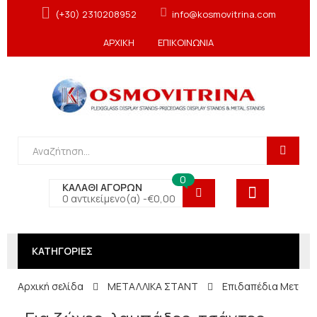
(+30) 2310208952
info@kosmovitrina.com
ΑΡΧΙΚΗ
ΕΠΙΚΟΙΝΩΝΙΑ
0
ΚΑΛΑΘΙ ΑΓΟΡΩΝ
0 αντικείμενο(α) -
€
0,00
ΚΑΤΗΓΟΡΙΕΣ
Αρχική σελίδα
ΜΕΤΑΛΛΙΚΑ ΣΤΑΝΤ
Επιδαπέδια Μεταλλ