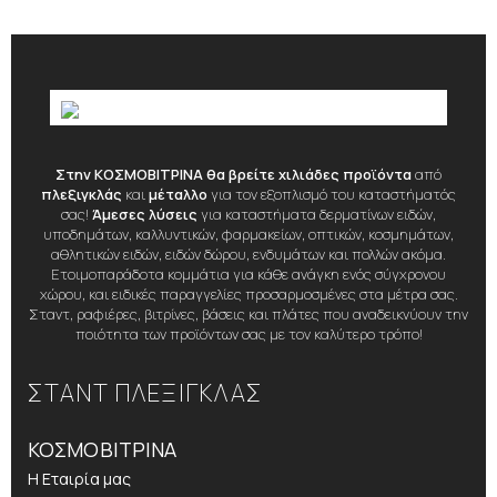
Στην ΚΟΣΜΟΒΙΤΡΙΝΑ θα βρείτε χιλιάδες προϊόντα
από
πλεξιγκλάς
και
μέταλλο
για τον εξοπλισμό του καταστήματός
σας!
Άμεσες λύσεις
για καταστήματα δερματίνων ειδών,
υποδημάτων, καλλυντικών, φαρμακείων, οπτικών, κοσμημάτων,
αθλητικών ειδών, ειδών δώρου, ενδυμάτων και πολλών ακόμα.
Ετοιμοπαράδοτα κομμάτια για κάθε ανάγκη ενός σύγχρονου
χώρου, και ειδικές παραγγελίες προσαρμοσμένες στα μέτρα σας.
Σταντ, ραφιέρες, βιτρίνες, βάσεις και πλάτες που αναδεικνύουν την
ποιότητα των προϊόντων σας με τον καλύτερο τρόπο!
ΣΤΑΝΤ ΠΛΕΞΙΓΚΛΑΣ
ΚΟΣΜΟΒΙΤΡΙΝΑ
Η Εταιρία μας