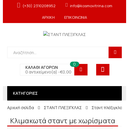
(+30) 2310208952
info@kosmovitrina.com
ΑΡΧΙΚΗ
ΕΠΙΚΟΙΝΩΝΙΑ
0
ΚΑΛΑΘΙ ΑΓΟΡΩΝ
0 αντικείμενο(α) -
€
0,00
ΚΑΤΗΓΟΡΙΕΣ
Αρχική σελίδα
ΣΤΑΝΤ ΠΛΕΞΙΓΚΛΑΣ
Σταντ πλέξιγκλας 
Κλιμακωτά σταντ με χωρίσματα