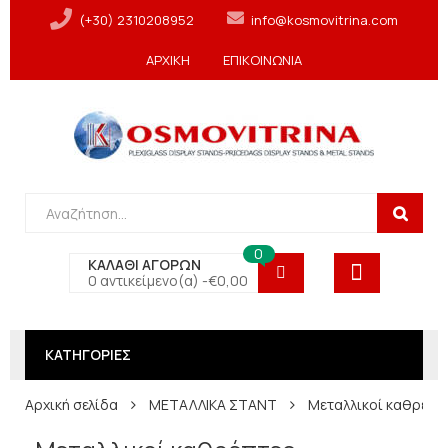
(+30) 2310208952
info@kosmovitrina.com
ΑΡΧΙΚΗ
ΕΠΙΚΟΙΝΩΝΙΑ
0
ΚΑΛΑΘΙ ΑΓΟΡΩΝ
0 αντικείμενο(α) -
€
0,00
ΚΑΤΗΓΟΡΙΕΣ
Αρχική σελίδα
ΜΕΤΑΛΛΙΚΑ ΣΤΑΝΤ
Μεταλλικοί καθρέπτ