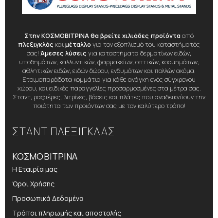
Στην ΚΟΣΜΟΒΙΤΡΙΝΑ θα βρείτε χιλιάδες προϊόντα
από
πλεξιγκλάς
και
μέταλλο
για τον εξοπλισμό του καταστήματός
σας!
Άμεσες λύσεις
για καταστήματα δερματίνων ειδών,
υποδημάτων, καλλυντικών, φαρμακείων, οπτικών, κοσμημάτων,
αθλητικών ειδών, ειδών δώρου, ενδυμάτων και πολλών ακόμα.
Ετοιμοπαράδοτα κομμάτια για κάθε ανάγκη ενός σύγχρονου
χώρου, και ειδικές παραγγελίες προσαρμοσμένες στα μέτρα σας.
Σταντ, ραφιέρες, βιτρίνες, βάσεις και πλάτες που αναδεικνύουν την
ποιότητα των προϊόντων σας με τον καλύτερο τρόπο!
ΣΤΑΝΤ ΠΛΕΞΙΓΚΛΑΣ
ΚΟΣΜΟΒΙΤΡΙΝΑ
Η Εταιρία μας
Όροι Χρήσης
Προσωπικά Δεδομένα
Τρόποι πληρωμής και αποστολής