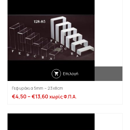
Επιλογή
Γεφυράκια 5mm – 23x8cm
€
4,50
–
€
13,60
χωρίς Φ.Π.Α.