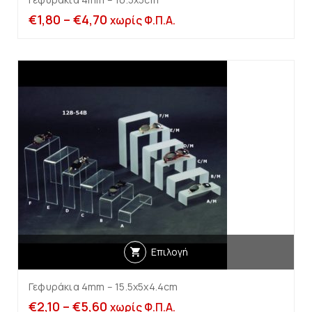
€
1,80
–
€
4,70
χωρίς Φ.Π.Α.
Επιλογή
Γεφυράκια 4mm – 15.5x5x4.4cm
€
2,10
–
€
5,60
χωρίς Φ.Π.Α.