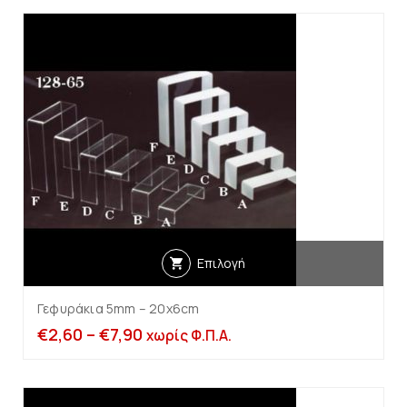
Επιλογή
Γεφυράκια 5mm – 20x6cm
€
2,60
–
€
7,90
χωρίς Φ.Π.Α.