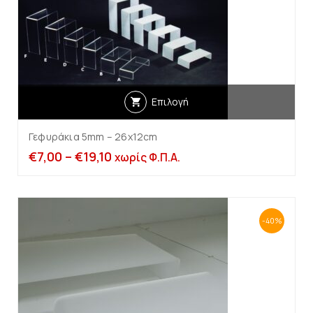
Επιλογή
Γεφυράκια 5mm – 26x12cm
€
7,00
–
€
19,10
χωρίς Φ.Π.Α.
-40%