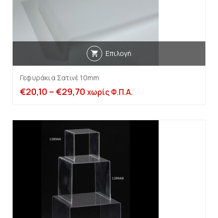
Επιλογή
Γεφυράκια Σατινέ 10mm
€
20,10
–
€
29,70
χωρίς Φ.Π.Α.