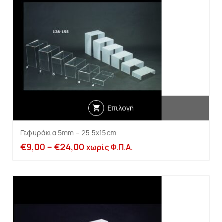
Επιλογή
Γεφυράκια 5mm – 25.5x15cm
€
9,00
–
€
24,00
χωρίς Φ.Π.Α.