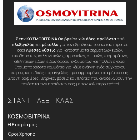
Στην ΚΟΣΜΟΒΙΤΡΙΝΑ θα βρείτε χιλιάδες προϊόντα
από
πλεξιγκλάς
και
μέταλλο
για τον εξοπλισμό του καταστήματός
σας!
Άμεσες λύσεις
για καταστήματα δερματίνων ειδών,
υποδημάτων, καλλυντικών, φαρμακείων, οπτικών, κοσμημάτων,
αθλητικών ειδών, ειδών δώρου, ενδυμάτων και πολλών ακόμα.
Ετοιμοπαράδοτα κομμάτια για κάθε ανάγκη ενός σύγχρονου
χώρου, και ειδικές παραγγελίες προσαρμοσμένες στα μέτρα σας.
Σταντ, ραφιέρες, βιτρίνες, βάσεις και πλάτες που αναδεικνύουν την
ποιότητα των προϊόντων σας με τον καλύτερο τρόπο!
ΣΤΑΝΤ ΠΛΕΞΙΓΚΛΑΣ
ΚΟΣΜΟΒΙΤΡΙΝΑ
Η Εταιρία μας
Όροι Χρήσης