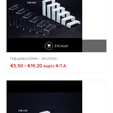
Επιλογή
Γεφυράκια 5mm – 26x10cm
€
5,50
–
€
16,20
χωρίς Φ.Π.Α.