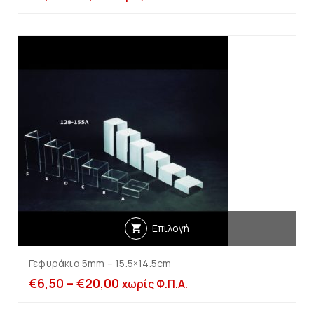
Επιλογή
Γεφυράκια 5mm – 15.5×14.5cm
€
6,50
–
€
20,00
χωρίς Φ.Π.Α.