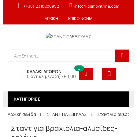
(+30) 2310208952
info@kosmovitrina.com
ΑΡΧΙΚΗ
ΕΠΙΚΟΙΝΩΝΙΑ
0
ΚΑΛΑΘΙ ΑΓΟΡΩΝ
0 αντικείμενο(α) -
€
0,00
ΚΑΤΗΓΟΡΙΕΣ
Αρχική σελίδα
ΣΤΑΝΤ ΠΛΕΞΙΓΚΛΑΣ
Σταντ για αξεσουά
Σταντ για βραχιόλια-αλυσίδες-