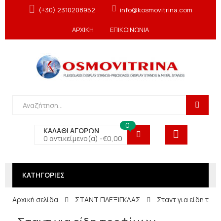
(+30) 2310208952
info@kosmovitrina.com
ΑΡΧΙΚΗ
ΕΠΙΚΟΙΝΩΝΙΑ
0
ΚΑΛΑΘΙ ΑΓΟΡΩΝ
0 αντικείμενο(α) -
€
0,00
ΚΑΤΗΓΟΡΙΕΣ
Αρχική σελίδα
ΣΤΑΝΤ ΠΛΕΞΙΓΚΛΑΣ
Σταντ για είδη τρ