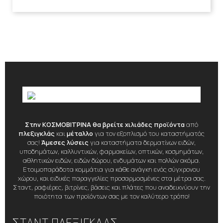
Στην ΚΟΣΜΟΒΙΤΡΙΝΑ θα βρείτε χιλιάδες προϊόντα
από
πλεξιγκλάς
και
μέταλλο
για τον εξοπλισμό του καταστήματός
σας!
Άμεσες λύσεις
για καταστήματα δερματίνων ειδών,
υποδημάτων, καλλυντικών, φαρμακείων, οπτικών, κοσμημάτων,
αθλητικών ειδών, ειδών δώρου, ενδυμάτων και πολλών ακόμα.
Ετοιμοπαράδοτα κομμάτια για κάθε ανάγκη ενός σύγχρονου
χώρου, και ειδικές παραγγελίες προσαρμοσμένες στα μέτρα σας.
Σταντ, ραφιέρες, βιτρίνες, βάσεις και πλάτες που αναδεικνύουν την
ποιότητα των προϊόντων σας με τον καλύτερο τρόπο!
ΣΤΑΝΤ ΠΛΕΞΙΓΚΛΑΣ