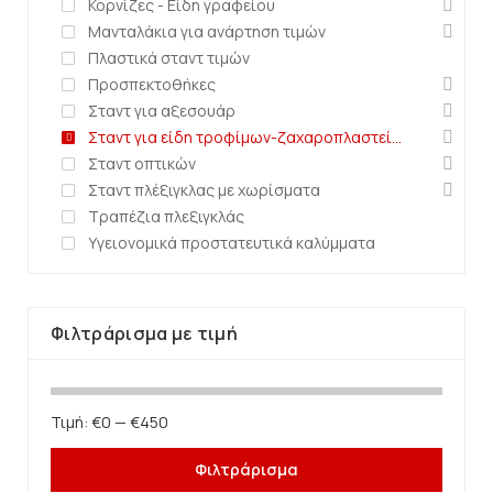
Κορνίζες - Είδη γραφείου
Μανταλάκια για ανάρτηση τιμών
Πλαστικά σταντ τιμών
Προσπεκτοθήκες
Σταντ για αξεσουάρ
Σταντ για είδη τροφίμων-ζαχαροπλαστείων
Σταντ οπτικών
Σταντ πλέξιγκλας με χωρίσματα
Τραπέζια πλεξιγκλάς
Υγειονομικά προστατευτικά καλύμματα
Φιλτράρισμα με τιμή
Τιμή:
€0
—
€450
Φιλτράρισμα