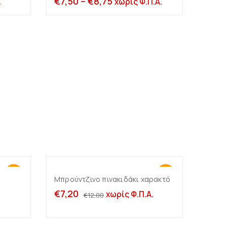
€
7,50
–
€
8,75
.
χωρίς Φ.Π.Α.
Σταντ πλέξιγκλας με
Μονά σταντ στήριξης
χωρίσματα
υποδημάτων
Για μικροαντικείμενα
Κρύσταλλα (μασίφ
πλεξιγκλάς)
Επίπεδα σταντ με
-
χωρίσματα
Σταντ με ράφια
.
Κλιμακωτά σταντ με
Σκαλίτσες
χωρίσματα
Κύβοι – Kυψέλες
-50%
-40%
Μπρούντζινο πινακιδάκι χαρακτό
Προσθήκη στο καλάθι
€
7,20
χωρίς Φ.Π.Α.
€
12,00