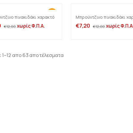
-40%
ντζινο πινακιδάκι χαρακτό
Μπρούντζινο πινακιδάκι χα
Προσθήκη στο καλάθι
Προσθήκη στο καλ
0
€
7,20
χωρίς Φ.Π.Α.
χωρίς Φ.Π.Α
€
12,00
€
12,00
 1–12 απο 63 αποτέλεσματα