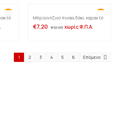
-40%
-40%
ρακτό
Μπρούντζινο πινακιδάκι χαρακτό
άθι
Προσθήκη στο καλάθι
€
7,20
.
χωρίς Φ.Π.Α.
€
12,00
1
2
3
4
5
6
Επόμενο