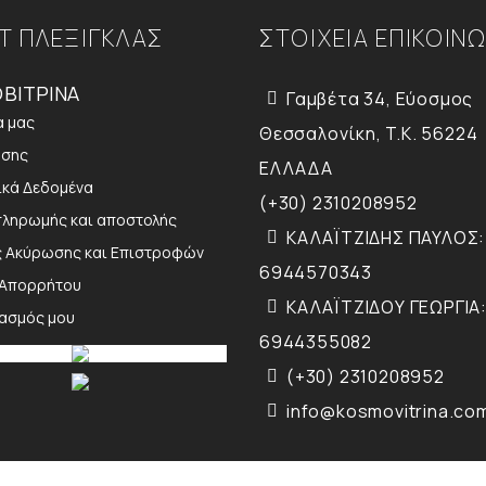
Τ ΠΛΕΞΙΓΚΛΑΣ
ΣΤΟΙΧΕΙΑ ΕΠΙΚΟΙΝ
ΒΙΤΡΙΝΑ
Γαμβέτα 34, Εύοσμος
α μας
Θεσσαλονίκη, T.K. 56224
ήσης
ΕΛΛΑΔΑ
κά Δεδομένα
(+30) 2310208952
πληρωμής και αποστολής
ΚΑΛΑΪΤΖΙΔΗΣ ΠΑΥΛΟΣ:
ς Ακύρωσης και Επιστροφών
6944570343
 Απορρήτου
ΚΑΛΑΪΤΖΙΔΟΥ ΓΕΩΡΓΙΑ:
ιασμός μου
6944355082
(+30) 2310208952
info@kosmovitrina.co