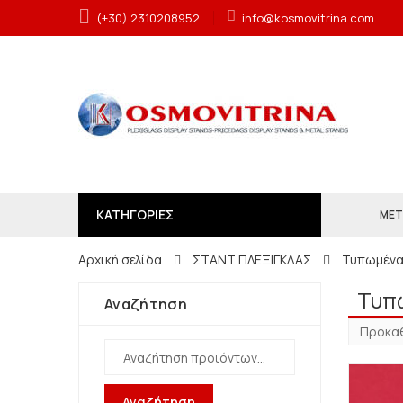
(+30) 2310208952
info@kosmovitrina.com
ΚΑΤΗΓΟΡΙΕΣ
ΜΕΤ
Αρχική σελίδα
ΣΤΑΝΤ ΠΛΕΞΙΓΚΛΑΣ
Τυπωμένα
Τυπ
Αναζήτηση
Αναζήτηση