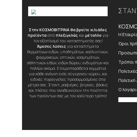
ΣΤΑΝ
ΚΟΣΜΟ
Στην ΚΟΣΜΟΒΙΤΡΙΝΑ θα βρείτε χιλιάδες
Η Εταιρί
προϊόντα
από
πλεξιγκλάς
και
μέταλλο
για
τον εξοπλισμό του καταστήματός σας!
Όροι Χρ
Άμεσες λύσεις
για καταστήματα
δερματίνων ειδών, υποδημάτων, καλλυντικών,
Προσωπι
φαρμακείων, οπτικών, κοσμημάτων,
Τρόποι 
αθλητικών ειδών, ειδών δώρου, ενδυμάτων και
πολλών ακόμα. Ετοιμοπαράδοτα κομμάτια
Πολιτικέ
για κάθε ανάγκη ενός σύγχρονου χώρου, και
ειδικές παραγγελίες προσαρμοσμένες στα
Πολιτική
μέτρα σας. Σταντ, ραφιέρες, βιτρίνες, βάσεις
Ο λογαρ
και πλάτες που αναδεικνύουν την ποιότητα
των προϊόντων σας με τον καλύτερο τρόπο!