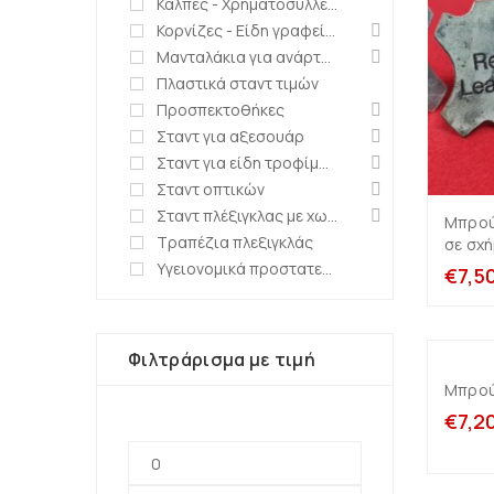
Κάλπες - Χρηματοσυλλέκτες - Κληρωτίδες
Κορνίζες - Είδη γραφείου
Μανταλάκια για ανάρτηση τιμών
Πλαστικά σταντ τιμών
Προσπεκτοθήκες
Σταντ για αξεσουάρ
Σταντ για είδη τροφίμων-ζαχαροπλαστείων
Σταντ οπτικών
Σταντ πλέξιγκλας με χωρίσματα
Μπρούν
Τραπέζια πλεξιγκλάς
σε σχ
Υγειονομικά προστατευτικά καλύμματα
€
7,5
Φιλτράρισμα με τιμή
Μπρού
€
7,2