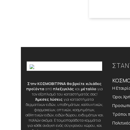
ΣΤΑΝ
ΚΟΣΜΟ
Στην ΚΟΣΜΟΒΙΤΡΙΝΑ θα βρείτε χιλιάδες
Η Εταιρί
προϊόντα
από
πλεξιγκλάς
και
μέταλλο
για
τον εξοπλισμό του καταστήματός σας!
Όροι Χρ
Άμεσες λύσεις
για καταστήματα
δερματίνων ειδών, υποδημάτων, καλλυντικών,
Προσωπι
φαρμακείων, οπτικών, κοσμημάτων,
Τρόποι 
αθλητικών ειδών, ειδών δώρου, ενδυμάτων και
πολλών ακόμα. Ετοιμοπαράδοτα κομμάτια
Πολιτικέ
για κάθε ανάγκη ενός σύγχρονου χώρου, και