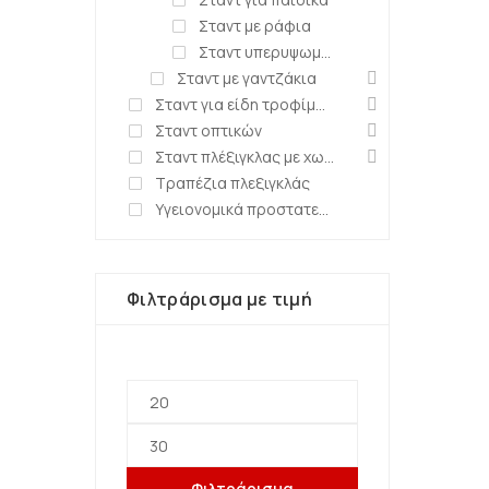
Σταντ με ράφια
Σταντ υπερυψωμένα
Σταντ με γαντζάκια
Σταντ για είδη τροφίμων-ζαχαροπλαστείων
Σταντ οπτικών
Σταντ πλέξιγκλας με χωρίσματα
Τραπέζια πλεξιγκλάς
Υγειονομικά προστατευτικά καλύμματα
Φιλτράρισμα με τιμή
Φιλτράρισμα