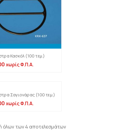
Σταντ για
Σταντ για Ζώνες
κοσμήματα
Πολλαπλά σταντ
τρα Κασκόλ (100 τεμ.)
Προσθήκη στο καλάθι
Βάσεις για δαχτυλίδια
Μονά & διπλά σταντ
00
χωρίς Φ.Π.Α.
Μασίφ πλεξιγκλάς 10-
20-30mm πάχος
Βάσεις για
Πορτοφόλια –
Μασίφ πλεξιγκλάς 1-
Τσάντες
6cm ύψος & Τρίγωνα
μασίφ
Με χωρίσματα
τρα Σαγιονάρας (100 τεμ.)
Προσθήκη στο καλάθι
Σταντ για σκουλαρίκια
(πορτοφολοθήκες
00
πάγκου)
χωρίς Φ.Π.Α.
Σταντ για βραχιόλια-
αλυσίδες-ρολόγια
Βάσεις κλιμακωτές &
κάθετες
Σταντ για κολιέ –
μπούστα
Μονές
ή όλων των 4 αποτελεσμάτων
Σταντ με εγκοπές για