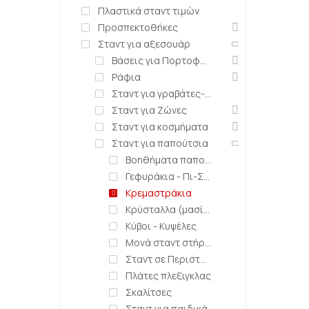
Πλαστικά σταντ τιμών
Προσπεκτοθήκες
Σταντ για αξεσουάρ
Βάσεις για Πορτοφόλια - Τσάντες
Ράφια
Σταντ για γραβάτες-φουλάρια-ρούχα κ.α.
Σταντ για Ζώνες
Σταντ για κοσμήματα
Σταντ για παπούτσια
Βοηθήματα παπουτσιών
Γεφυράκια - Πι-Σταντ
Κρεμαστράκια
Κρύσταλλα (μασίφ πλεξιγκλάς)
Κύβοι - Kυψέλες
Μονά σταντ στήριξης υποδημάτων
Σταντ σε Περιστρεφόμενες βάσεις
Πλάτες πλεξιγκλας
Σκαλίτσες
Σταντ για παιδικά