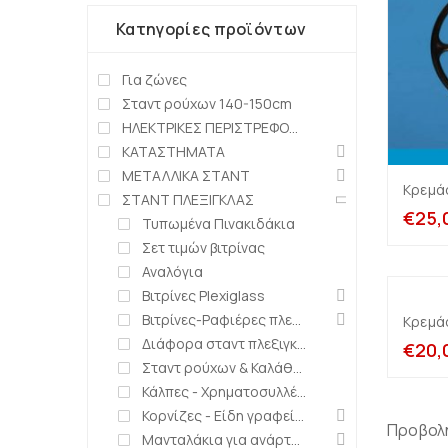
Κατηγορίες προϊόντων
Για ζώνες
Σταντ ρούχων 140-150cm
ΗΛΕΚΤΡΙΚΕΣ ΠΕΡΙΣΤΡΕΦΟΜΕΝΕΣ ΒΑΣΕΙΣ
ΚΑΤΑΣΤΗΜΑΤΑ
ΜΕΤΑΛΛΙΚΑ ΣΤΑΝΤ
Κρεμάσ
ΣΤΑΝΤ ΠΛΕΞΙΓΚΛΑΣ
€
25,
Τυπωμένα Πινακιδάκια
Σετ τιμών βιτρίνας
Αναλόγια
Βιτρίνες Plexiglass
Βιτρίνες-Ραφιέρες πλεξιγκλάς
Κρεμάσ
Διάφορα σταντ πλεξιγκλάς
€
20,
Σταντ ρούχων & Καλάθια πλεξιγκλάς
Κάλπες - Χρηματοσυλλέκτες - Κληρωτίδες
Κορνίζες - Είδη γραφείου
Προβολ
Μανταλάκια για ανάρτηση τιμών