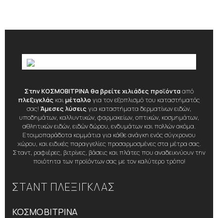
Στην ΚΟΣΜΟΒΙΤΡΙΝΑ θα βρείτε χιλιάδες προϊόντα
από
πλεξιγκλάς
και
μέταλλο
για τον εξοπλισμό του καταστήματός
σας!
Άμεσες λύσεις
για καταστήματα δερματίνων ειδών,
υποδημάτων, καλλυντικών, φαρμακείων, οπτικών, κοσμημάτων,
αθλητικών ειδών, ειδών δώρου, ενδυμάτων και πολλών ακόμα.
Ετοιμοπαράδοτα κομμάτια για κάθε ανάγκη ενός σύγχρονου
χώρου, και ειδικές παραγγελίες προσαρμοσμένες στα μέτρα σας.
Σταντ, ραφιέρες, βιτρίνες, βάσεις και πλάτες που αναδεικνύουν την
ποιότητα των προϊόντων σας με τον καλύτερο τρόπο!
ΣΤΑΝΤ ΠΛΕΞΙΓΚΛΑΣ
ΚΟΣΜΟΒΙΤΡΙΝΑ