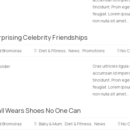
tincidunt. Proin ege
feugiat. Lorem ipsu
non nulla sit amet...
Read
rprising Celebrity Friendships
more
d Bromoiras
Diet & Fitness
News
Promotions
No C
Cras ultricies ligul
accumsan id imperdi
tincidunt. Proin ege
feugiat. Lorem ipsu
non nulla sit amet...
Read
ll Wears Shoes No One Can
more
d Bromoiras
Baby & Mum
Diet & Fitness
News
No 