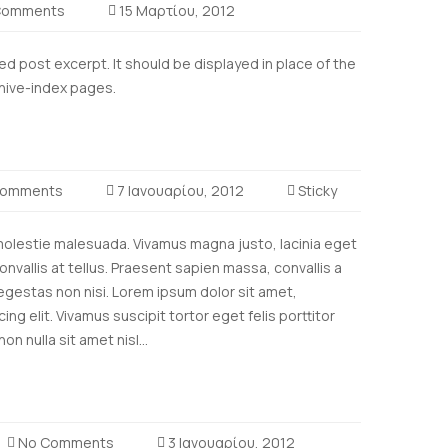
Comments
15 Μαρτίου, 2012
ned post excerpt. It should be displayed in place of the
chive-index pages.
omments
7 Ιανουαρίου, 2012
Sticky
molestie malesuada. Vivamus magna justo, lacinia eget
nvallis at tellus. Praesent sapien massa, convallis a
gestas non nisi. Lorem ipsum dolor sit amet,
ng elit. Vivamus suscipit tortor eget felis porttitor
on nulla sit amet nisl...
No Comments
3 Ιανουαρίου, 2012