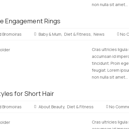
non nulla sit amet...
Read
e Engagement Rings
more
d Bromoiras
Baby & Mum
Diet & Fitness
News
No 
Cras ultricies ligul
accumsan id imperdi
tincidunt. Proin ege
feugiat. Lorem ipsu
non nulla sit amet...
Read
yles for Short Hair
more
d Bromoiras
About Beauty
Diet & Fitness
No Comme
Cras ultricies ligul
accumsan id imperdi