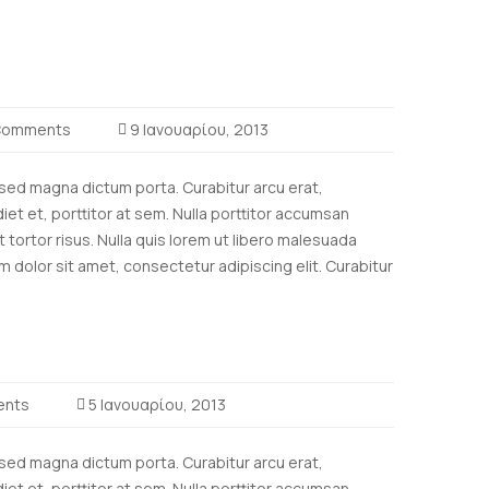
Comments
9 Ιανουαρίου, 2013
a sed magna dictum porta. Curabitur arcu erat,
et et, porttitor at sem. Nulla porttitor accumsan
t tortor risus. Nulla quis lorem ut libero malesuada
m dolor sit amet, consectetur adipiscing elit. Curabitur
nts
5 Ιανουαρίου, 2013
a sed magna dictum porta. Curabitur arcu erat,
et et, porttitor at sem. Nulla porttitor accumsan