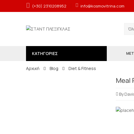
(+30) 2310208952
info@kosmovitrina.com
ΚΑΤΗΓΟΡΙΕΣ
ΜΕΤ
Αρχική
Blog
Diet & Fitness
Meal 
By
Davi