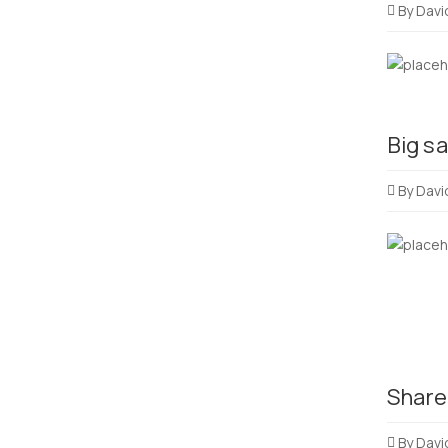
By
Davi
Big s
By
Davi
Share
By
Davi