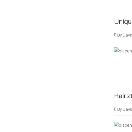
Uniqu
By
Davi
Hairst
By
Davi