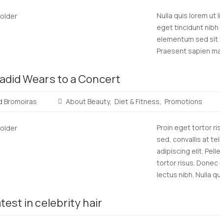
Nulla quis lorem ut 
eget tincidunt nibh
elementum sed sit a
Praesent sapien mas
Read
Hadid Wears to a Concert
more
d Bromoiras
About Beauty
Diet & Fitness
Promotions
Proin eget tortor r
sed, convallis at t
adipiscing elit. Pel
tortor risus. Donec
lectus nibh. Nulla qui
Read
test in celebrity hair
more