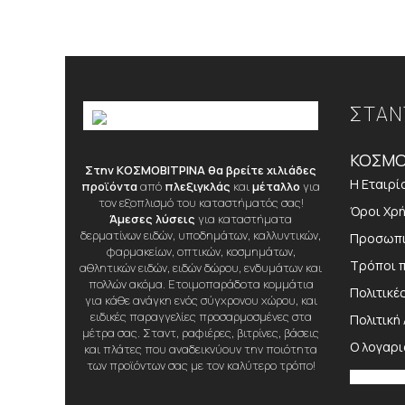
ΣΤΑΝ
ΚΟΣΜΟ
Στην ΚΟΣΜΟΒΙΤΡΙΝΑ θα βρείτε χιλιάδες
Η Εταιρί
προϊόντα
από
πλεξιγκλάς
και
μέταλλο
για
τον εξοπλισμό του καταστήματός σας!
Όροι Χρ
Άμεσες λύσεις
για καταστήματα
δερματίνων ειδών, υποδημάτων, καλλυντικών,
Προσωπι
φαρμακείων, οπτικών, κοσμημάτων,
Τρόποι 
αθλητικών ειδών, ειδών δώρου, ενδυμάτων και
πολλών ακόμα. Ετοιμοπαράδοτα κομμάτια
Πολιτικέ
για κάθε ανάγκη ενός σύγχρονου χώρου, και
ειδικές παραγγελίες προσαρμοσμένες στα
Πολιτική
μέτρα σας. Σταντ, ραφιέρες, βιτρίνες, βάσεις
Ο λογαρ
και πλάτες που αναδεικνύουν την ποιότητα
των προϊόντων σας με τον καλύτερο τρόπο!