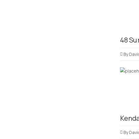
48 Su
By
Davi
Kenda
By
Davi