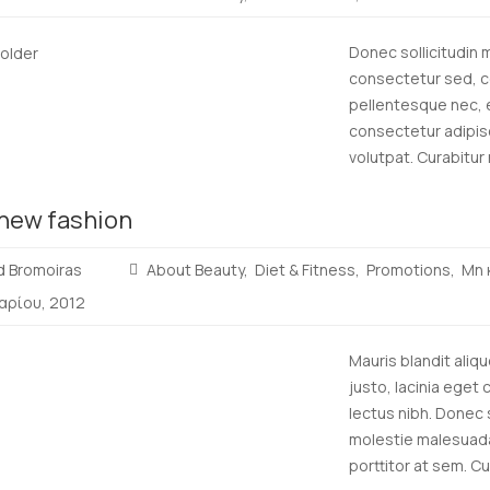
Donec sollicitudin 
consectetur sed, co
pellentesque nec, e
consectetur adipisci
volutpat. Curabitur n
Read
 new fashion
more
d Bromoiras
About Beauty
Diet & Fitness
Promotions
Μη 
αρίου, 2012
Mauris blandit aliqu
justo, lacinia eget 
lectus nibh. Donec 
molestie malesuada.
porttitor at sem. Cu