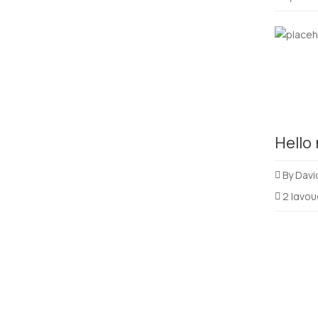
Hello
By
Davi
2 Ιανου