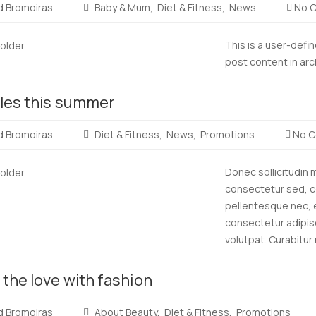
d Bromoiras
Baby & Mum
Diet & Fitness
News
No 
This is a user-defi
post content in ar
Read
ales this summer
more
d Bromoiras
Diet & Fitness
News
Promotions
No C
Donec sollicitudin 
consectetur sed, co
pellentesque nec, e
consectetur adipisci
volutpat. Curabitur n
Read
 the love with fashion
more
d Bromoiras
About Beauty
Diet & Fitness
Promotions