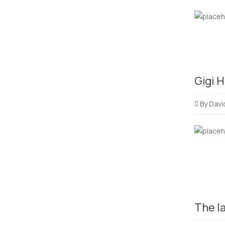
Gigi 
By
Davi
The la