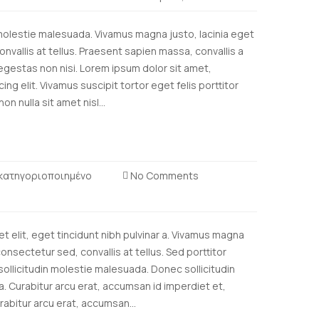
molestie malesuada. Vivamus magna justo, lacinia eget
nvallis at tellus. Praesent sapien massa, convallis a
gestas non nisi. Lorem ipsum dolor sit amet,
ng elit. Vivamus suscipit tortor eget felis porttitor
on nulla sit amet nisl...
κατηγοριοποιημένο
No Comments
et elit, eget tincidunt nibh pulvinar a. Vivamus magna
consectetur sed, convallis at tellus. Sed porttitor
sollicitudin molestie malesuada. Donec sollicitudin
 Curabitur arcu erat, accumsan id imperdiet et,
rabitur arcu erat, accumsan...