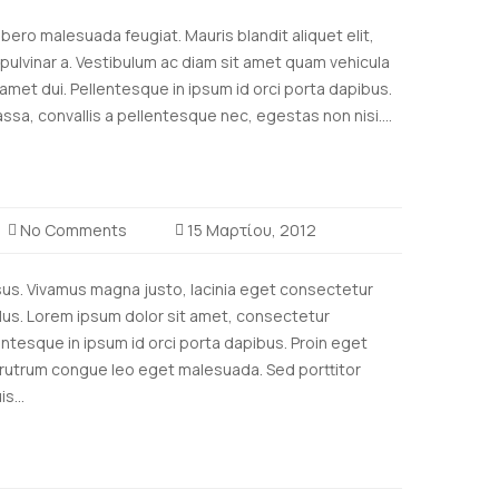
libero malesuada feugiat. Mauris blandit aliquet elit,
 pulvinar a. Vestibulum ac diam sit amet quam vehicula
met dui. Pellentesque in ipsum id orci porta dapibus.
sa, convallis a pellentesque nec, egestas non nisi....
No Comments
15 Μαρτίου, 2012
isus. Vivamus magna justo, lacinia eget consectetur
ellus. Lorem ipsum dolor sit amet, consectetur
lentesque in ipsum id orci porta dapibus. Proin eget
 rutrum congue leo eget malesuada. Sed porttitor
s...