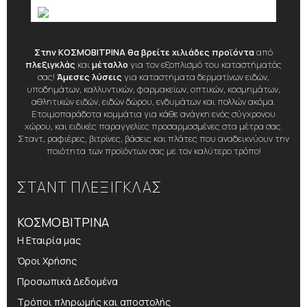
Στην ΚΟΣΜΟΒΙΤΡΙΝΑ θα βρείτε χιλιάδες προϊόντα
από
πλεξιγκλάς
και
μέταλλο
για τον εξοπλισμό του καταστήματός
σας!
Άμεσες λύσεις
για καταστήματα δερματίνων ειδών,
υποδημάτων, καλλυντικών, φαρμακείων, οπτικών, κοσμημάτων,
αθλητικών ειδών, ειδών δώρου, ενδυμάτων και πολλών ακόμα.
Ετοιμοπαράδοτα κομμάτια για κάθε ανάγκη ενός σύγχρονου
χώρου, και ειδικές παραγγελίες προσαρμοσμένες στα μέτρα σας.
Σταντ, ραφιέρες, βιτρίνες, βάσεις και πλάτες που αναδεικνύουν την
ποιότητα των προϊόντων σας με τον καλύτερο τρόπο!
ΣΤΑΝΤ ΠΛΕΞΙΓΚΛΑΣ
ΚΟΣΜΟΒΙΤΡΙΝΑ
Η Εταιρία μας
Όροι Χρήσης
Προσωπικά Δεδομένα
Τρόποι πληρωμής και αποστολής