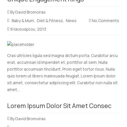
By
David Bromoiras
Baby & Mum
Diet & Fitness
News
No Comments
9 Ιανουαρίου, 2013
Cras ultricies ligula sed magna dictum porta. Curabitur arcu
erat, accumsan id imperdiet et, porttitor at sem. Nulla
porttitor accumsan tincidunt. Proin eget tortor risus. Nulla
quis lorem ut libero malesuada feugiat. Lorem ipsum dolor
sit amet, consectetur adipiscing elit. Curabitur non nulla sit
amet...
Read
Lorem Ipsum Dolor Sit Amet Consec
more
By
David Bromoiras