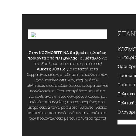
ΣΤΑΝ
ΚΟΣΜΟ
Στην ΚΟΣΜΟΒΙΤΡΙΝΑ θα βρείτε χιλιάδες
Η Εταιρί
προϊόντα
από
πλεξιγκλάς
και
μέταλλο
για
τον εξοπλισμό του καταστήματός σας!
Όροι Χρ
Άμεσες λύσεις
για καταστήματα
δερματίνων ειδών, υποδημάτων, καλλυντικών,
Προσωπι
φαρμακείων, οπτικών, κοσμημάτων,
Τρόποι 
αθλητικών ειδών, ειδών δώρου, ενδυμάτων και
πολλών ακόμα. Ετοιμοπαράδοτα κομμάτια
Πολιτικέ
για κάθε ανάγκη ενός σύγχρονου χώρου, και
ειδικές παραγγελίες προσαρμοσμένες στα
Πολιτική
μέτρα σας. Σταντ, ραφιέρες, βιτρίνες, βάσεις
Ο λογαρ
και πλάτες που αναδεικνύουν την ποιότητα
των προϊόντων σας με τον καλύτερο τρόπο!