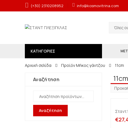
(+30) 2310208952
info@kosmovitrina.com
Όλες ο
ΚΑΤΗΓΟΡΙΕΣ
ΜΕΤ
Αρχική σελίδα
Προϊόν Μήκος γάντζου
11cm
11c
Αναζήτηση
Αναζήτηση
Σταντ
€
27,