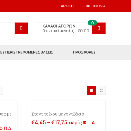
ΑΡΧΙΚΗ
ΕΠΙΚΟΙΝΩΝΙΑ
0
ΚΑΛΑΘΙ ΑΓΟΡΩΝ
0 αντικείμενο(α) -
€
0,00
ΕΣ ΠΕΡΙΣΤΡΕΦΟΜΕΝΕΣ ΒΑΣΕΙΣ
ΠΡΟΣΦΟΡΕΣ
ψος με
Σταντ τοίχου με γαντζάκια
Επιλογή
€
4,45
–
€
17,75
χωρίς Φ.Π.Α.
Φ.Π.Α.