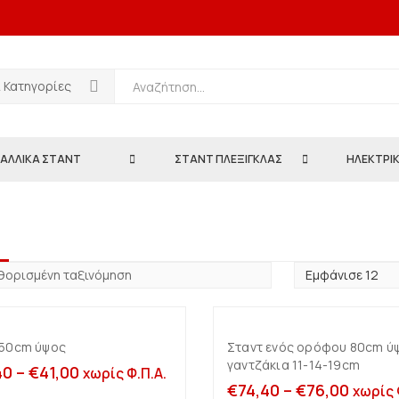
ι Κατηγορίες
ΑΛΛΙΚΑ ΣΤΑΝΤ
ΣΤΑΝΤ ΠΛΕΞΙΓΚΛΑΣ
ΗΛΕΚΤΡΙΚ
m
 50cm ύψος
Σταντ ενός ορόφου 80cm ύ
Επιλογή
Επιλογή
γαντζάκια 11-14-19cm
40
–
€
41,00
χωρίς Φ.Π.Α.
€
74,40
–
€
76,00
χωρίς 