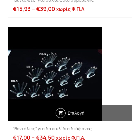
€
15,93
–
€
39,00
χωρίς Φ.Π.Α.
Επιλογή
“Βεντάλιες” για δαχτυλίδια διάφανες
€
17,00
–
€
34,50
χωρίς Φ.Π.Α.