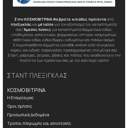
Στην ΚΟΣΜΟΒΙΤΡΙΝΑ θα βρείτε χιλιάδες προϊόντα
από
πλεξιγκλάς
και
μέταλλο
για τον εξοπλισμό του καταστήματός
σας!
Άμεσες λύσεις
για καταστήματα δερματίνων ειδών,
υποδημάτων, καλλυντικών, φαρμακείων, οπτικών, κοσμημάτων,
αθλητικών ειδών, ειδών δώρου, ενδυμάτων και πολλών ακόμα.
Ετοιμοπαράδοτα κομμάτια για κάθε ανάγκη ενός σύγχρονου
χώρου, και ειδικές παραγγελίες προσαρμοσμένες στα μέτρα σας.
Σταντ, ραφιέρες, βιτρίνες, βάσεις και πλάτες που αναδεικνύουν την
ποιότητα των προϊόντων σας με τον καλύτερο τρόπο!
ΣΤΑΝΤ ΠΛΕΞΙΓΚΛΑΣ
ΚΟΣΜΟΒΙΤΡΙΝΑ
Η Εταιρία μας
Όροι Χρήσης
Προσωπικά Δεδομένα
Τρόποι πληρωμής και αποστολής