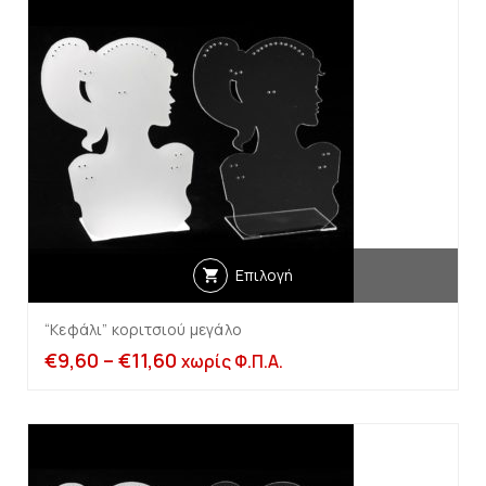
Επιλογή
“Κεφάλι” κοριτσιού μεγάλο
€
9,60
–
€
11,60
χωρίς Φ.Π.Α.