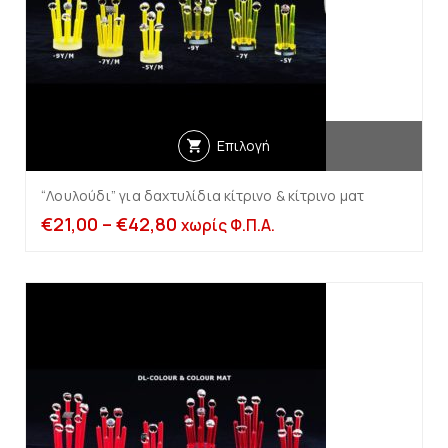
Επιλογή
“Λουλούδι” για δαχτυλίδια κίτρινο & κίτρινο ματ
€
21,00
–
€
42,80
χωρίς Φ.Π.Α.