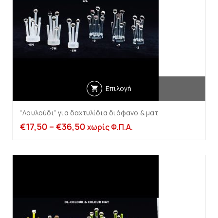
Επιλογή
“Λουλούδι” για δαχτυλίδια διάφανο & ματ
€
17,50
–
€
36,50
χωρίς Φ.Π.Α.