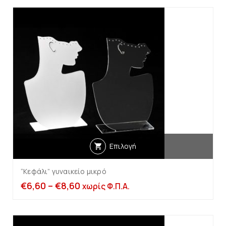
Επιλογή
“Κεφάλι” γυναικείο μικρό
€
6,60
–
€
8,60
χωρίς Φ.Π.Α.