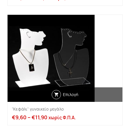
Επιλογή
“Κεφάλι” γυναικείο μεγάλο
€
9,60
–
€
11,90
χωρίς Φ.Π.Α.