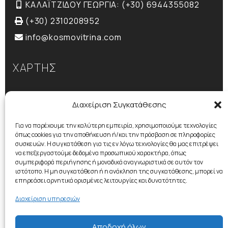
ΚΑΛΑΪΤΖΙΔΟΥ ΓΕΩΡΓΙΑ: (+30) 6944355082
(+30) 2310208952
info@kosmovitrina.com
ΧΑΡΤΗΣ
Διαχείριση Συγκατάθεσης
Για να παρέχουμε την καλύτερη εμπειρία, χρησιμοποιούμε τεχνολογίες
όπως cookies για την αποθήκευση ή/και την πρόσβαση σε πληροφορίες
συσκευών. Η συγκατάθεση για τις εν λόγω τεχνολογίες θα μας επιτρέψει
να επεξεργαστούμε δεδομένα προσωπικού χαρακτήρα, όπως
συμπεριφορά περιήγησης ή μοναδικά αναγνωριστικά σε αυτόν τον
ιστότοπο. Η μη συγκατάθεση ή η ανάκληση της συγκατάθεσης, μπορεί να
επηρεάσει αρνητικά ορισμένες λειτουργίες και δυνατότητες.
Διαχείριση υπηρεσιών
Αποδοχή όλων