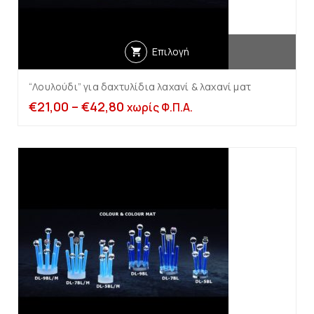
Επιλογή
“Λουλούδι” για δαχτυλίδια λαχανί & λαχανί ματ
€
21,00
–
€
42,80
χωρίς Φ.Π.Α.