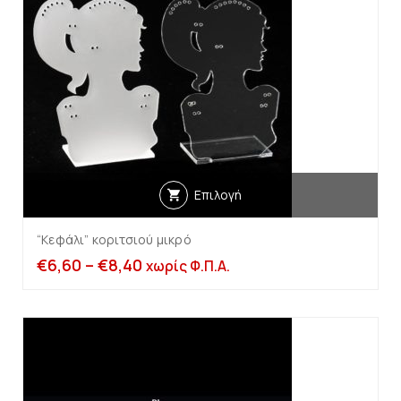
Επιλογή
“Κεφάλι” κοριτσιού μικρό
€
6,60
–
€
8,40
χωρίς Φ.Π.Α.