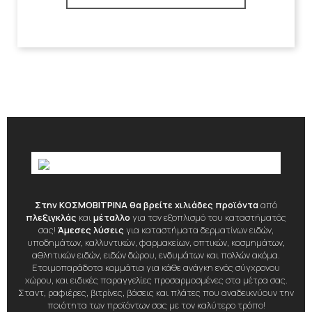
Στην ΚΟΣΜΟΒΙΤΡΙΝΑ θα βρείτε χιλιάδες προϊόντα
από
πλεξιγκλάς
και
μέταλλο
για τον εξοπλισμό του καταστήματός
σας!
Άμεσες λύσεις
για καταστήματα δερματίνων ειδών,
υποδημάτων, καλλυντικών, φαρμακείων, οπτικών, κοσμημάτων,
αθλητικών ειδών, ειδών δώρου, ενδυμάτων και πολλών ακόμα.
Ετοιμοπαράδοτα κομμάτια για κάθε ανάγκη ενός σύγχρονου
χώρου, και ειδικές παραγγελίες προσαρμοσμένες στα μέτρα σας.
Σταντ, ραφιέρες, βιτρίνες, βάσεις και πλάτες που αναδεικνύουν την
ποιότητα των προϊόντων σας με τον καλύτερο τρόπο!