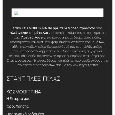
Στην ΚΟΣΜΟΒΙΤΡΙΝΑ θα βρείτε χιλιάδες προϊόντα
από
πλεξιγκλάς
και
μέταλλο
για τον εξοπλισμό του καταστήματός
σας!
Άμεσες λύσεις
για καταστήματα δερματίνων ειδών,
υποδημάτων, καλλυντικών, φαρμακείων, οπτικών, κοσμημάτων,
αθλητικών ειδών, ειδών δώρου, ενδυμάτων και πολλών ακόμα.
Ετοιμοπαράδοτα κομμάτια για κάθε ανάγκη ενός σύγχρονου
χώρου, και ειδικές παραγγελίες προσαρμοσμένες στα μέτρα σας.
Σταντ, ραφιέρες, βιτρίνες, βάσεις και πλάτες που αναδεικνύουν την
ποιότητα των προϊόντων σας με τον καλύτερο τρόπο!
ΣΤΑΝΤ ΠΛΕΞΙΓΚΛΑΣ
ΚΟΣΜΟΒΙΤΡΙΝΑ
Η Εταιρία μας
Όροι Χρήσης
Προσωπικά Δεδομένα