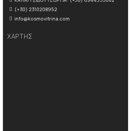
ΚΑΛΑΪΤΖΙΔΟΥ ΓΕΩΡΓΙΑ: (+30) 6944355082
(+30) 2310208952
info@kosmovitrina.com
ΧΑΡΤΗΣ