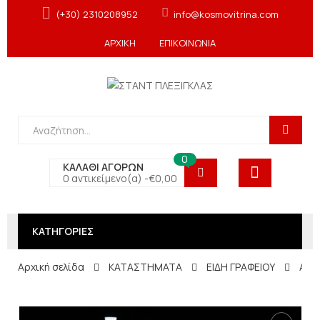
(+30) 2310208952
info@kosmovitrina.com
ΑΡΧΙΚΗ
ΕΠΙΚΟΙΝΩΝΙΑ
0
ΚΑΛΑΘΙ ΑΓΟΡΩΝ
0 αντικείμενο(α) -
€
0,00
ΚΑΤΗΓΟΡΙΕΣ
Αρχική σελίδα
ΚΑΤΑΣΤΗΜΑΤΑ
ΕΙΔΗ ΓΡΑΦΕΙΟΥ
Ανα