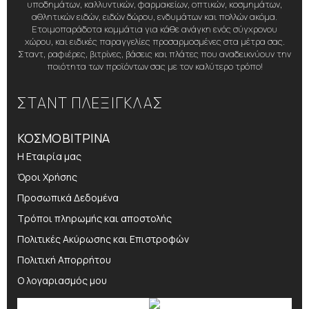
υποδημάτων, καλλυντικών, φαρμακείων, οπτικών, κοσμημάτων,
αθλητικών ειδών, ειδών δώρου, ενδυμάτων και πολλών ακόμα.
Ετοιμοπαράδοτα κομμάτια για κάθε ανάγκη ενός σύγχρονου
χώρου, και ειδικές παραγγελίες προσαρμοσμένες στα μέτρα σας.
Σταντ, ραφιέρες, βιτρίνες, βάσεις και πλάτες που αναδεικνύουν την
ποιότητα των προϊόντων σας με τον καλύτερο τρόπο!
ΣΤΑΝΤ ΠΛΕΞΙΓΚΛΑΣ
ΚΟΣΜΟΒΙΤΡΙΝΑ
Η Εταιρία μας
Όροι Χρήσης
Προσωπικά Δεδομένα
Τρόποι πληρωμής και αποστολής
Πολιτικές Ακύρωσης και Επιστροφών
Πολιτική Απορρήτου
Ο λογαριασμός μου