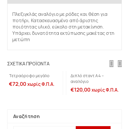
Πλεξιγκλάς αναλόγιο με ρόδες και θέση για
ποτήρι. Κατασκευασμένο από άριστης
ποιότητας υλικό, εύκολο στη μετακίνηση.
Υπάρχει δυνατότητα εκτύπωσης μακέτας στη
μετώπη
Προσθήκη στο
Προσθήκη στο
καλάθι
καλάθι
ΣΧΕΤΙΚΆ ΠΡΟΪΌΝΤΑ
Τετραόροφο μεγάλο
Διπλό σταντ Α4 –
αναλόγιο
€
72,00
χωρίς Φ.Π.Α.
€
120,00
χωρίς Φ.Π.Α.
Αναζήτηση