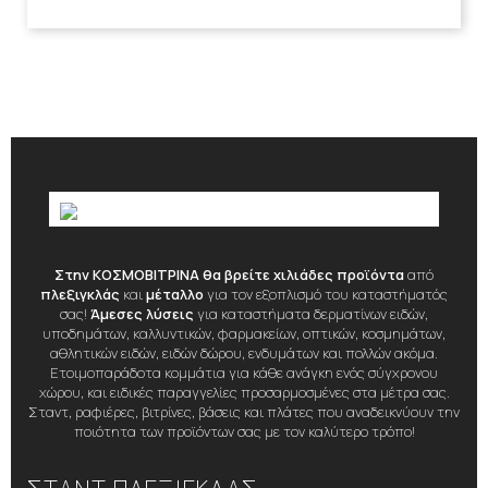
Στην ΚΟΣΜΟΒΙΤΡΙΝΑ θα βρείτε χιλιάδες προϊόντα
από
πλεξιγκλάς
και
μέταλλο
για τον εξοπλισμό του καταστήματός
σας!
Άμεσες λύσεις
για καταστήματα δερματίνων ειδών,
υποδημάτων, καλλυντικών, φαρμακείων, οπτικών, κοσμημάτων,
αθλητικών ειδών, ειδών δώρου, ενδυμάτων και πολλών ακόμα.
Ετοιμοπαράδοτα κομμάτια για κάθε ανάγκη ενός σύγχρονου
χώρου, και ειδικές παραγγελίες προσαρμοσμένες στα μέτρα σας.
Σταντ, ραφιέρες, βιτρίνες, βάσεις και πλάτες που αναδεικνύουν την
ποιότητα των προϊόντων σας με τον καλύτερο τρόπο!