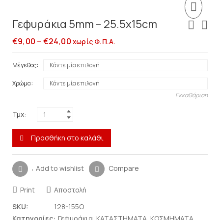
Γεφυράκια 5mm – 25.5x15cm
€
9,00
–
€
24,00
χωρίς Φ.Π.Α.
Μέγεθος
Χρώμα
Εκκαθάριση
Τμχ:
Προσθήκη στο καλάθι
Add to wishlist
Compare
Print
Αποστολή
SKU:
128-155O
Κατηγορίες:
Γεφυράκια
,
ΚΑΤΑΣΤΗΜΑΤΑ
,
ΚΟΣΜΗΜΑΤΑ
,