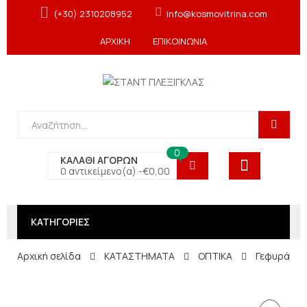
(+30) 2310208952
info@kosmovitrina.com
ΑΡΧΙΚΗ
ΕΠΙΚΟΙΝΩΝΙΑ
0
ΚΑΛΑΘΙ ΑΓΟΡΩΝ
0 αντικείμενο(α) -
€
0,00
ΚΑΤΗΓΟΡΙΕΣ
Αρχική σελίδα
ΚΑΤΑΣΤΗΜΑΤΑ
ΟΠΤΙΚΑ
Γεφυράκια