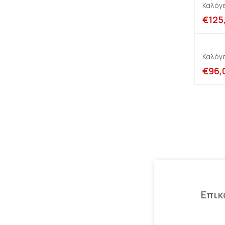
Καλόγ
€
125
Καλόγ
€
96,
Επικ