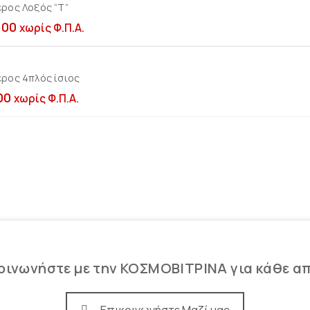
ερος Λοξός “Τ”
Προσθήκη στο καλ
,00
χωρίς Φ.Π.Α.
ερος 4πλός ίσιος
Προσθήκη στο καλ
00
χωρίς Φ.Π.Α.
οινωνήστε με την ΚΟΣΜΟΒΙΤΡΙΝΑ για κάθε α