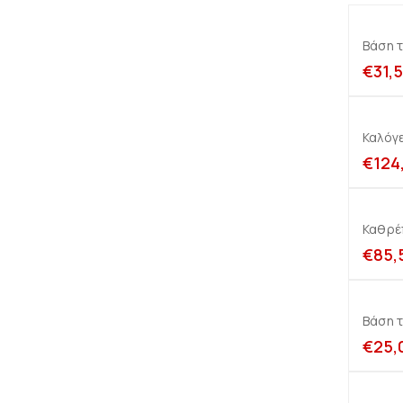
Βάση 
€
31,
Καλόγε
€
124
Καθρέ
€
85,
Βάση τ
€
25,