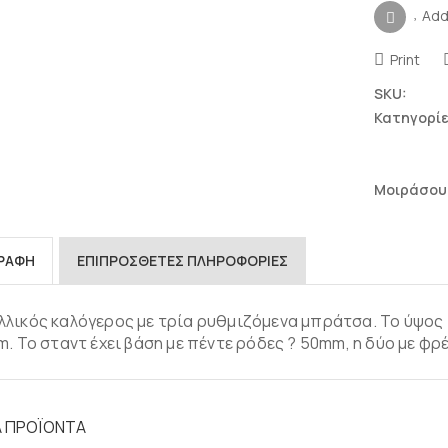
Add
Print
SKU:
Κατηγορίε
Μοιράσου
ΓΡΑΦΉ
ΕΠΙΠΡΌΣΘΕΤΕΣ ΠΛΗΡΟΦΟΡΊΕΣ
λικός καλόγερος με τρία ρυθμιζόμενα μπράτσα. Το ύψος 
m. Το σταντ έχει βάση με πέντε ρόδες ? 50mm, η δύο με φρ
Ά ΠΡΟΪΌΝΤΑ