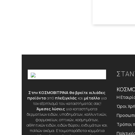
ΣΤΑΝ
ΚΟΣΜΟ
Στην ΚΟΣΜΟΒΙΤΡΙΝΑ θα βρείτε χιλιάδες
Η Εταιρί
προϊόντα
από
πλεξιγκλάς
και
μέταλλο
για
τον εξοπλισμό του καταστήματός σας!
Όροι Χρ
Άμεσες λύσεις
για καταστήματα
δερματίνων ειδών, υποδημάτων, καλλυντικών,
Προσωπι
φαρμακείων, οπτικών, κοσμημάτων,
Τρόποι 
αθλητικών ειδών, ειδών δώρου, ενδυμάτων και
πολλών ακόμα. Ετοιμοπαράδοτα κομμάτια
Πολιτικέ