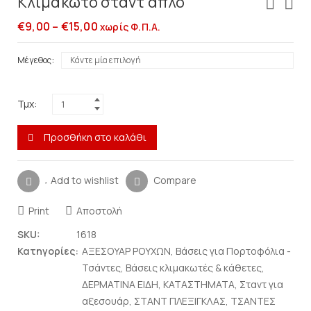
Κλιμακωτό σταντ απλό
€
9,00
–
€
15,00
χωρίς Φ.Π.Α.
Μέγεθος
Τμχ:
Προσθήκη στο καλάθι
Add to wishlist
Compare
Print
Αποστολή
SKU:
1618
Κατηγορίες:
ΑΞΕΣΟΥΑΡ ΡΟΥΧΩΝ
,
Βάσεις για Πορτοφόλια -
Τσάντες
,
Βάσεις κλιμακωτές & κάθετες
,
ΔΕΡΜΑΤΙΝΑ ΕΙΔΗ
,
ΚΑΤΑΣΤΗΜΑΤΑ
,
Σταντ για
αξεσουάρ
,
ΣΤΑΝΤ ΠΛΕΞΙΓΚΛΑΣ
,
ΤΣΑΝΤΕΣ