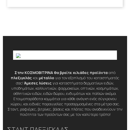
Στην ΚΟΣΜΟΒΙΤΡΙΝΑ θα βρείτε χιλιάδες προϊόντα
από
πλεξιγκλάς
και
μέταλλο
για τον εξοπλισμό του καταστήματός
σας!
Άμεσες λύσεις
για καταστήματα δερματίνων ειδών,
υποδημάτων, καλλυντικών, φαρμακείων, οπτικών, κοσμημάτων,
αθλητικών ειδών, ειδών δώρου, ενδυμάτων και πολλών ακόμα.
Ετοιμοπαράδοτα κομμάτια για κάθε ανάγκη ενός σύγχρονου
χώρου, και ειδικές παραγγελίες προσαρμοσμένες στα μέτρα σας.
Σταντ, ραφιέρες, βιτρίνες, βάσεις και πλάτες που αναδεικνύουν την
ποιότητα των προϊόντων σας με τον καλύτερο τρόπο!
ΣΤΑΝΤ ΠΛΕΞΙΓΚΛΑΣ