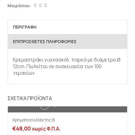
Μοιράσου:
ΠΕΡΙΓΡΑΦΉ
ΕΠΙΠΡΌΣΘΕΤΕΣ ΠΛΗΡΟΦΟΡΊΕΣ
Κρεμαστράκι για κασκόλ, παρεό με διάμετρο Ø
12cm. Πωλείται σε συσκευασία των 100
τεμαχίων
ΣΧΕΤΙΚΆ ΠΡΟΪΌΝΤΑ
Προσθήκη στο καλάθι
Χρηματοσυλλέκτης B
€
48,00
χωρίς Φ.Π.Α.