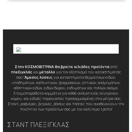
Στην ΚΟΣΜΟΒΙΤΡΙΝΑ θα βρείτε χιλιάδες προϊόντα
από
πλεξιγκλάς
και
μέταλλο
για τον εξοπλισμό του καταστήματός
σας!
Άμεσες λύσεις
για καταστήματα δερματίνων ειδών,
υποδημάτων, καλλυντικών, φαρμακείων, οπτικών, κοσμημάτων,
αθλητικών ειδών, ειδών δώρου, ενδυμάτων και πολλών ακόμα.
Ετοιμοπαράδοτα κομμάτια για κάθε ανάγκη ενός σύγχρονου
χώρου, και ειδικές παραγγελίες προσαρμοσμένες στα μέτρα σας.
Σταντ, ραφιέρες, βιτρίνες, βάσεις και πλάτες που αναδεικνύουν την
ποιότητα των προϊόντων σας με τον καλύτερο τρόπο!
ΣΤΑΝΤ ΠΛΕΞΙΓΚΛΑΣ