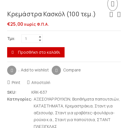
Κρεμάστρα Κασκόλ (100 τεμ.)
€
25,00
χωρίς Φ.Π.Α.
Τμχ:
Προσθήκη στο καλάθι
Add to wishlist
Compare
Print
Αποστολή
SKU:
KRK-637
Κατηγορίες:
ΑΞΕΣΟΥΑΡ ΡΟΥΧΩΝ
,
Βοηθήματα παπουτσιών
,
ΚΑΤΑΣΤΗΜΑΤΑ
,
Κρεμαστράκια
,
Σταντ για
αξεσουάρ
,
Σταντ για γραβάτες-φουλάρια-
ρούχα κ.α.
,
Σταντ για παπούτσια
,
ΣΤΑΝΤ
ΠΛΕΞΙΓΚΛΑΣ