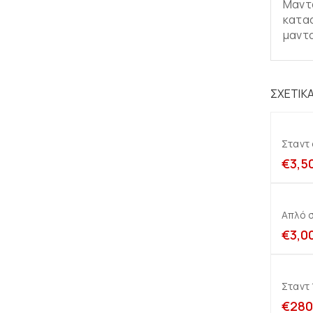
Μαντα
κατασ
μαντα
ΣΧΕΤΙΚ
Σταντ
€
3,5
Απλό σ
€
3,0
Σταντ
€
280