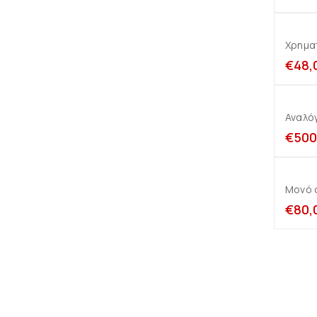
Χρημα
€
48,
Αναλόγ
€
500
Μονό σ
€
80,