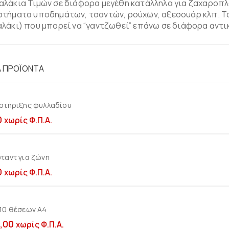
λάκια Τιμών σε διάφορα μεγέθη κατάλληλα για ζαχαροπλ
τήματα υποδημάτων, τσαντών, ρούχων, αξεσουάρ κλπ. Το 1
λάκι) που μπορεί να “γαντζωθεί” επάνω σε διάφορα αντικ
Ά ΠΡΟΪΌΝΤΑ
 στήριξης φυλλαδίου
Προσθήκη στο καλ
0
χωρίς Φ.Π.Α.
ταντ για ζώνη
Προσθήκη στο καλ
0
χωρίς Φ.Π.Α.
 10 θέσεων Α4
Προσθήκη στο καλ
,00
χωρίς Φ.Π.Α.