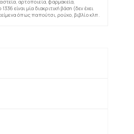
αστεία, αρτοποιεία, φαρμακεία,
336 είναι μία διακριτική βάση (δεν έχει
είμενα όπως παπούτσι, ρούχο, βιβλίο κλπ.
άθι
άθι
άθι