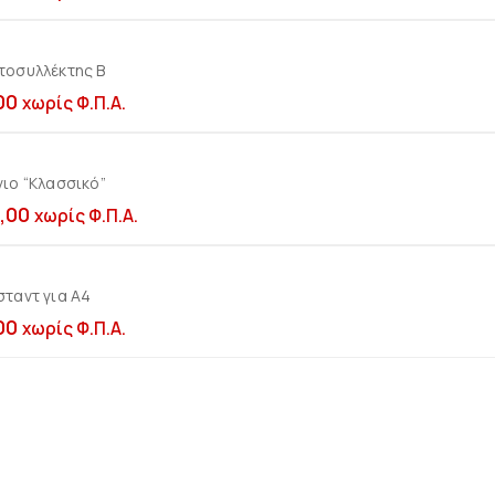
τοσυλλέκτης B
Προσθήκη στο καλ
00
χωρίς Φ.Π.Α.
ιο “Κλασσικό”
Προσθήκη στο καλ
,00
χωρίς Φ.Π.Α.
ταντ για Α4
Προσθήκη στο καλ
00
χωρίς Φ.Π.Α.