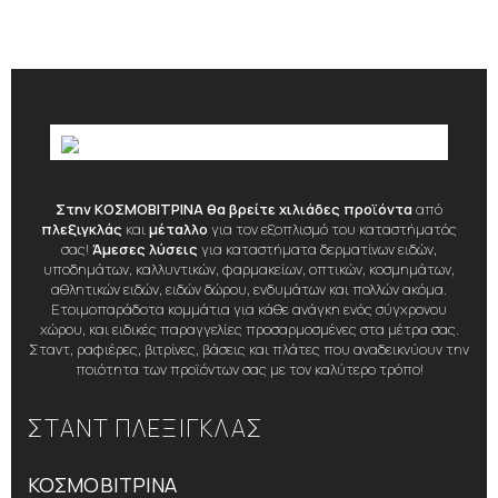
Στην ΚΟΣΜΟΒΙΤΡΙΝΑ θα βρείτε χιλιάδες προϊόντα
από
πλεξιγκλάς
και
μέταλλο
για τον εξοπλισμό του καταστήματός
σας!
Άμεσες λύσεις
για καταστήματα δερματίνων ειδών,
υποδημάτων, καλλυντικών, φαρμακείων, οπτικών, κοσμημάτων,
αθλητικών ειδών, ειδών δώρου, ενδυμάτων και πολλών ακόμα.
Ετοιμοπαράδοτα κομμάτια για κάθε ανάγκη ενός σύγχρονου
χώρου, και ειδικές παραγγελίες προσαρμοσμένες στα μέτρα σας.
Σταντ, ραφιέρες, βιτρίνες, βάσεις και πλάτες που αναδεικνύουν την
ποιότητα των προϊόντων σας με τον καλύτερο τρόπο!
ΣΤΑΝΤ ΠΛΕΞΙΓΚΛΑΣ
ΚΟΣΜΟΒΙΤΡΙΝΑ