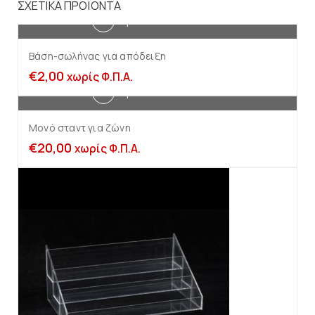
ΣΧΕΤΙΚΆ ΠΡΟΪΌΝΤΑ
Προσθήκη στο καλάθι
Βάση-σωλήνας για απόδειξη
€
2,00
χωρίς Φ.Π.Α.
Προσθήκη στο καλάθι
Μονό σταντ για ζώνη
€
20,00
χωρίς Φ.Π.Α.