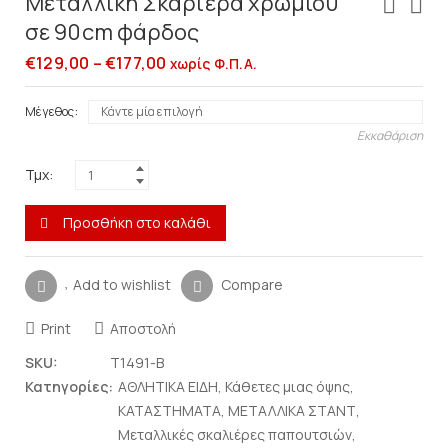
Μεταλλική Σκαριέρα χρωμίου
σε 90cm φάρδος
€
129,00
–
€
177,00
χωρίς Φ.Π.Α.
Μέγεθος
Εκκαθάριση
Τμχ:
Προσθήκη στο καλάθι
Add to wishlist
Compare
Print
Αποστολή
SKU:
T1491-B
Κατηγορίες:
ΑΘΛΗΤΙΚΑ ΕΙΔΗ
,
Κάθετες μιας όψης
,
ΚΑΤΑΣΤΗΜΑΤΑ
,
ΜΕΤΑΛΛΙΚΑ ΣΤΑΝΤ
,
Μεταλλικές σκαλιέρες παπουτσιών
,