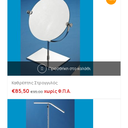
Προσθήκη στο καλάθι
Καθρέπτης Στρογγυλός
€
85,50
χωρίς Φ.Π.Α.
€
95,00