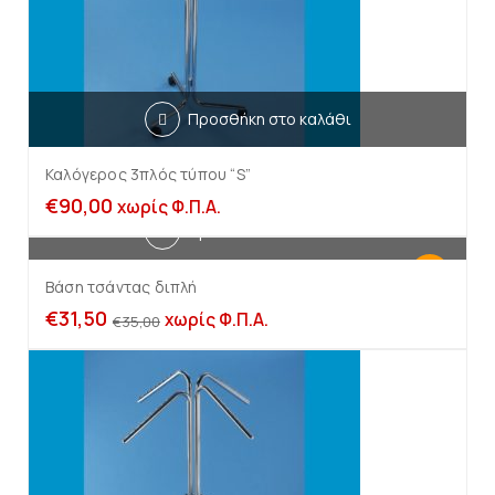
Προσθήκη στο καλάθι
Καλόγερος 3πλός τύπου “S”
€
90,00
χωρίς Φ.Π.Α.
Προσθήκη στο καλάθι
-10%
Βάση τσάντας διπλή
€
31,50
χωρίς Φ.Π.Α.
€
35,00