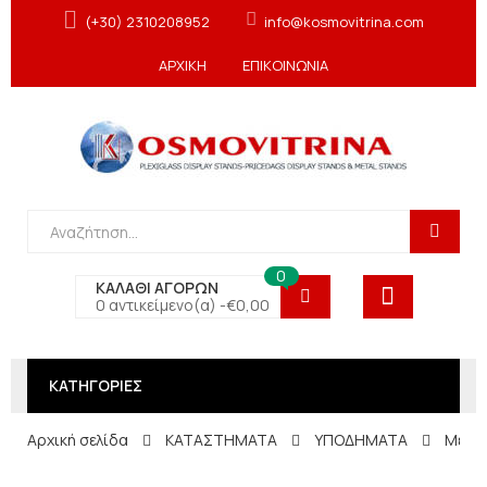
(+30) 2310208952
info@kosmovitrina.com
ΑΡΧΙΚΗ
ΕΠΙΚΟΙΝΩΝΙΑ
0
ΚΑΛΑΘΙ ΑΓΟΡΩΝ
0 αντικείμενο(α) -
€
0,00
ΚΑΤΗΓΟΡΙΕΣ
Αρχική σελίδα
ΚΑΤΑΣΤΗΜΑΤΑ
ΥΠΟΔΗΜΑΤΑ
Μεταλ