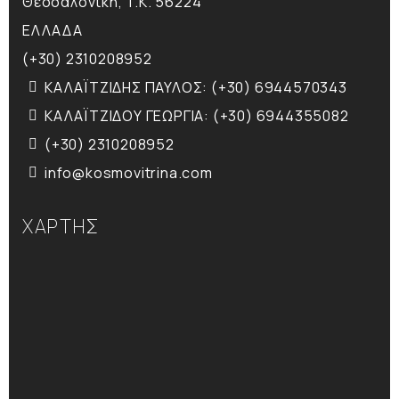
Θεσσαλονίκη, T.K. 56224
ΕΛΛΑΔΑ
(+30) 2310208952
ΚΑΛΑΪΤΖΙΔΗΣ ΠΑΥΛΟΣ: (+30) 6944570343
ΚΑΛΑΪΤΖΙΔΟΥ ΓΕΩΡΓΙΑ: (+30) 6944355082
(+30) 2310208952
info@kosmovitrina.com
ΧΑΡΤΗΣ