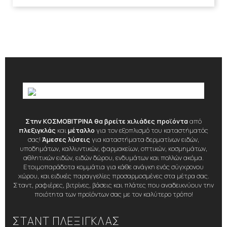
Στην ΚΟΣΜΟΒΙΤΡΙΝΑ θα βρείτε χιλιάδες προϊόντα
από
πλεξιγκλάς
και
μέταλλο
για τον εξοπλισμό του καταστήματός
σας!
Άμεσες λύσεις
για καταστήματα δερματίνων ειδών,
υποδημάτων, καλλυντικών, φαρμακείων, οπτικών, κοσμημάτων,
αθλητικών ειδών, ειδών δώρου, ενδυμάτων και πολλών ακόμα.
Ετοιμοπαράδοτα κομμάτια για κάθε ανάγκη ενός σύγχρονου
χώρου, και ειδικές παραγγελίες προσαρμοσμένες στα μέτρα σας.
Σταντ, ραφιέρες, βιτρίνες, βάσεις και πλάτες που αναδεικνύουν την
ποιότητα των προϊόντων σας με τον καλύτερο τρόπο!
ΣΤΑΝΤ ΠΛΕΞΙΓΚΛΑΣ