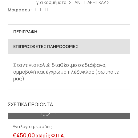
για κοσμήματα
,
ΣΤΑΝΤ ΠΛΕΞΙΓΚΛΑΣ
Μοιράσου:
ΠΕΡΙΓΡΑΦΉ
ΕΠΙΠΡΌΣΘΕΤΕΣ ΠΛΗΡΟΦΟΡΊΕΣ
Σταντ για κολιέ, διαθέσιμο σε διάφανο,
αμμοβολή και έγχρωμο πλέξιγκλας (ρωτήστε
μας)
ΣΧΕΤΙΚΆ ΠΡΟΪΌΝΤΑ
Προσθήκη στο καλάθι
Αναλόγιο με ρόδες
€
450,00
χωρίς Φ.Π.Α.