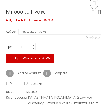
Μπούστα Πλακέ
€
8,50
–
€
11,00
χωρίς Φ.Π.Α.
Χρώμα
Εκκαθάριση
Τμχ:
Προσθήκη στο καλάθι
Add to wishlist
Compare
Print
Αποστολή
SKU:
M2303
Κατηγορίες:
ΚΑΤΑΣΤΗΜΑΤΑ
,
ΚΟΣΜΗΜΑΤΑ
,
Σταντ για
αξεσουάρ
,
Σταντ για κολιέ - μπούστα
,
Σταντ