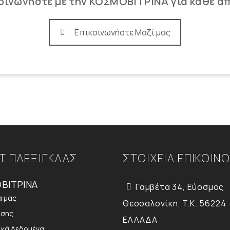
οινωνήστε με την ΚΟΣΜΟΒΙΤΡΙΝΑ για κάθε α
Επικοινωνήστε Μαζί μας
Τ ΠΛΕΞΙΓΚΛΑΣ
ΣΤΟΙΧΕΙΑ ΕΠΙΚΟΙΝ
ΒΙΤΡΙΝΑ
Γαμβέτα 34, Εύοσμος
α μας
Θεσσαλονίκη, T.K. 56224
ήσης
ΕΛΛΑΔΑ
κά Δεδομένα