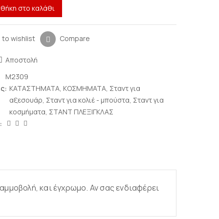
θήκη στο καλάθι
 to wishlist
Compare
Αποστολή
M2309
ς:
ΚΑΤΑΣΤΗΜΑΤΑ
,
ΚΟΣΜΗΜΑΤΑ
,
Σταντ για
αξεσουάρ
,
Σταντ για κολιέ - μπούστα
,
Σταντ για
κοσμήματα
,
ΣΤΑΝΤ ΠΛΕΞΙΓΚΛΑΣ
:
 αμμοβολή, και έγχρωμο. Αν σας ενδιαφέρει