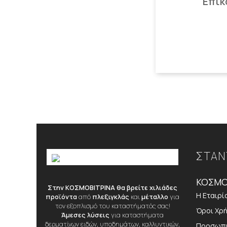
Επικ
ΣΤΑΝ
ΚΟΣΜΟ
Στην ΚΟΣΜΟΒΙΤΡΙΝΑ θα βρείτε χιλιάδες
Η Εταιρί
προϊόντα
από
πλεξιγκλάς
και
μέταλλο
για
τον εξοπλισμό του καταστήματός σας!
Όροι Χρ
Άμεσες λύσεις
για καταστήματα
δερματίνων ειδών, υποδημάτων, καλλυντικών,
Προσωπι