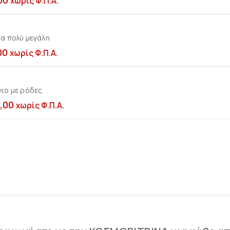
00
χωρίς Φ.Π.Α.
α πολύ μεγάλη
Προσθήκη στο καλ
00
χωρίς Φ.Π.Α.
ιο με ρόδες
Προσθήκη στο καλ
,00
χωρίς Φ.Π.Α.