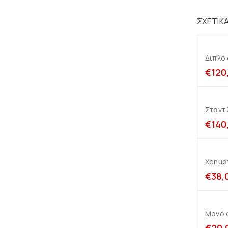
ΣΧΕΤΙΚ
Διπλό 
€
120
Σταντ
€
140
Χρημα
€
38,
Μονό 