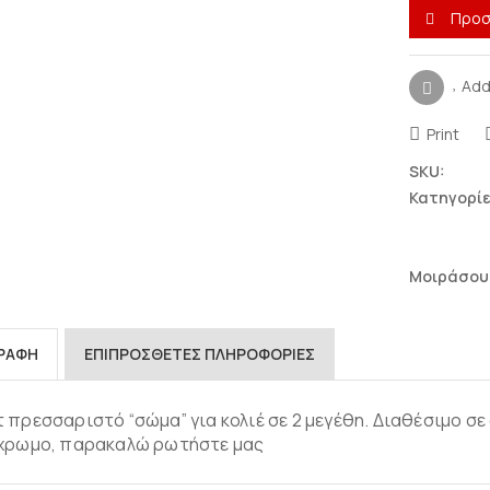
Προσ
Add
Print
SKU:
Κατηγορίε
Μοιράσου
ΓΡΑΦΉ
ΕΠΙΠΡΌΣΘΕΤΕΣ ΠΛΗΡΟΦΟΡΊΕΣ
 πρεσσαριστό “σώμα” για κολιέ σε 2 μεγέθη. Διαθέσιμο σε
γχρωμο, παρακαλώ ρωτήστε μας