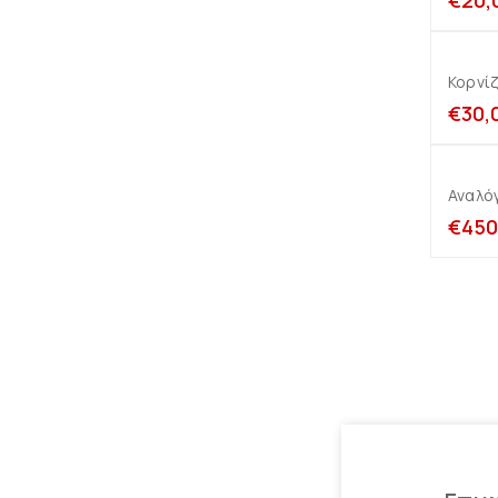
€
20,
Κορνίζ
€
30,
Αναλόγ
€
450