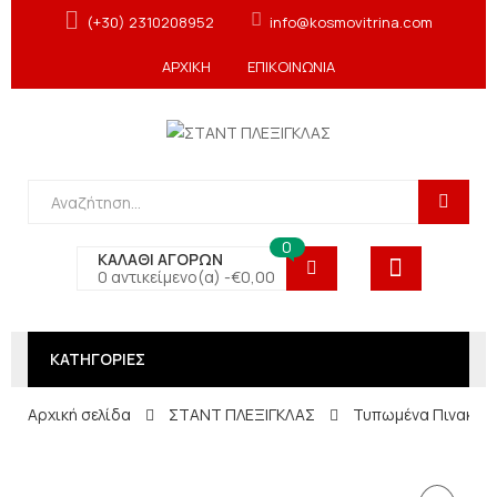
(+30) 2310208952
info@kosmovitrina.com
ΑΡΧΙΚΗ
ΕΠΙΚΟΙΝΩΝΙΑ
0
ΚΑΛΑΘΙ ΑΓΟΡΩΝ
0 αντικείμενο(α) -
€
0,00
ΚΑΤΗΓΟΡΙΕΣ
Αρχική σελίδα
ΣΤΑΝΤ ΠΛΕΞΙΓΚΛΑΣ
Τυπωμένα Πινακιδ