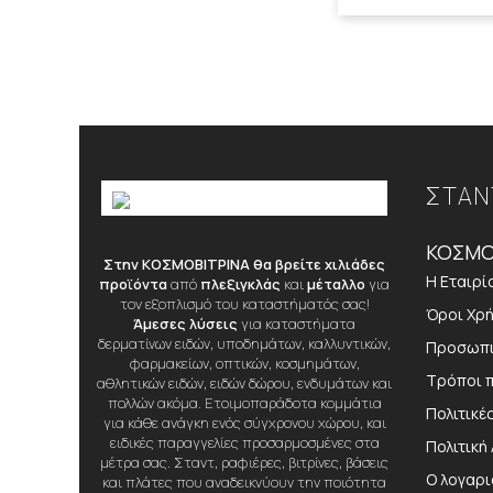
ΣΤΑΝ
ΚΟΣΜΟ
Στην ΚΟΣΜΟΒΙΤΡΙΝΑ θα βρείτε χιλιάδες
Η Εταιρί
προϊόντα
από
πλεξιγκλάς
και
μέταλλο
για
τον εξοπλισμό του καταστήματός σας!
Όροι Χρ
Άμεσες λύσεις
για καταστήματα
δερματίνων ειδών, υποδημάτων, καλλυντικών,
Προσωπι
φαρμακείων, οπτικών, κοσμημάτων,
Τρόποι 
αθλητικών ειδών, ειδών δώρου, ενδυμάτων και
πολλών ακόμα. Ετοιμοπαράδοτα κομμάτια
Πολιτικέ
για κάθε ανάγκη ενός σύγχρονου χώρου, και
ειδικές παραγγελίες προσαρμοσμένες στα
Πολιτική
μέτρα σας. Σταντ, ραφιέρες, βιτρίνες, βάσεις
Ο λογαρ
και πλάτες που αναδεικνύουν την ποιότητα