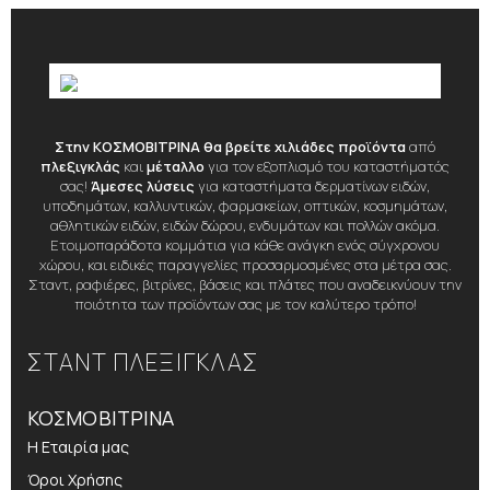
Στην ΚΟΣΜΟΒΙΤΡΙΝΑ θα βρείτε χιλιάδες προϊόντα
από
πλεξιγκλάς
και
μέταλλο
για τον εξοπλισμό του καταστήματός
σας!
Άμεσες λύσεις
για καταστήματα δερματίνων ειδών,
υποδημάτων, καλλυντικών, φαρμακείων, οπτικών, κοσμημάτων,
αθλητικών ειδών, ειδών δώρου, ενδυμάτων και πολλών ακόμα.
Ετοιμοπαράδοτα κομμάτια για κάθε ανάγκη ενός σύγχρονου
χώρου, και ειδικές παραγγελίες προσαρμοσμένες στα μέτρα σας.
Σταντ, ραφιέρες, βιτρίνες, βάσεις και πλάτες που αναδεικνύουν την
ποιότητα των προϊόντων σας με τον καλύτερο τρόπο!
ΣΤΑΝΤ ΠΛΕΞΙΓΚΛΑΣ
ΚΟΣΜΟΒΙΤΡΙΝΑ
Η Εταιρία μας
Όροι Χρήσης