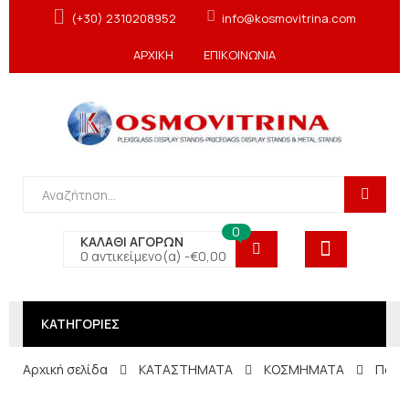
(+30) 2310208952
info@kosmovitrina.com
ΑΡΧΙΚΗ
ΕΠΙΚΟΙΝΩΝΙΑ
0
ΚΑΛΑΘΙ ΑΓΟΡΩΝ
0 αντικείμενο(α) -
€
0,00
ΚΑΤΗΓΟΡΙΕΣ
Αρχική σελίδα
ΚΑΤΑΣΤΗΜΑΤΑ
ΚΟΣΜΗΜΑΤΑ
Παταρ