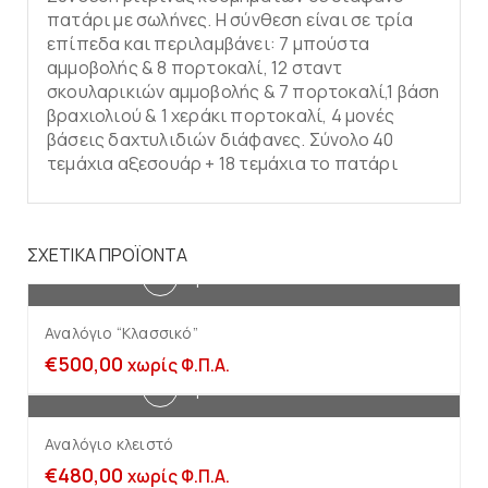
πατάρι με σωλήνες. Η σύνθεση είναι σε τρία
επίπεδα και περιλαμβάνει: 7 μπούστα
αμμοβολής & 8 πορτοκαλί, 12 σταντ
σκουλαρικιών αμμοβολής & 7 πορτοκαλί,1 βάση
βραχιολιού & 1 χεράκι πορτοκαλί, 4 μονές
βάσεις δαχτυλιδιών διάφανες. Σύνολο 40
τεμάχια αξεσουάρ + 18 τεμάχια το πατάρι
ΣΧΕΤΙΚΆ ΠΡΟΪΌΝΤΑ
Προσθήκη στο καλάθι
Αναλόγιο “Κλασσικό”
€
500,00
χωρίς Φ.Π.Α.
Προσθήκη στο καλάθι
Αναλόγιο κλειστό
€
480,00
χωρίς Φ.Π.Α.