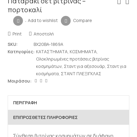
Παταράκι σετ βιτρίνας –
πορτοκαλί
Add to wishlist
Compare
Print
Αποστολή
SKU:
BX20BA-1869A
Κατηγορίες:
ΚΑΤΑΣΤΗΜΑΤΑ
,
ΚΟΣΜΗΜΑΤΑ
,
Ολοκληρωμένες προτάσεις βιτρίνας
κοσμημάτων
,
Σταντ για αξεσουάρ
,
Σταντ για
κοσμήματα
,
ΣΤΑΝΤ ΠΛΕΞΙΓΚΛΑΣ
Μοιράσου:
ΠΕΡΙΓΡΑΦΉ
ΕΠΙΠΡΌΣΘΕΤΕΣ ΠΛΗΡΟΦΟΡΊΕΣ
Σύνθεση βιτρίνας κοσμημάτων σε διάφανο