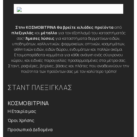
Στην ΚΟΣΜΟΒΙΤΡΙΝΑ θα βρείτε χιλιάδες προϊόντα
από
πλεξιγκλάς
και
μέταλλο
για τον εξοπλισμό του καταστήματός
σας!
Άμεσες λύσεις
για καταστήματα δερματίνων ειδών,
υποδημάτων, καλλυντικών, φαρμακείων, οπτικών, κοσμημάτων,
αθλητικών ειδών, ειδών δώρου, ενδυμάτων και πολλών ακόμα.
Ετοιμοπαράδοτα κομμάτια για κάθε ανάγκη ενός σύγχρονου
χώρου, και ειδικές παραγγελίες προσαρμοσμένες στα μέτρα σας.
Σταντ, ραφιέρες, βιτρίνες, βάσεις και πλάτες που αναδεικνύουν την
ποιότητα των προϊόντων σας με τον καλύτερο τρόπο!
ΣΤΑΝΤ ΠΛΕΞΙΓΚΛΑΣ
ΚΟΣΜΟΒΙΤΡΙΝΑ
Η Εταιρία μας
Όροι Χρήσης
Προσωπικά Δεδομένα