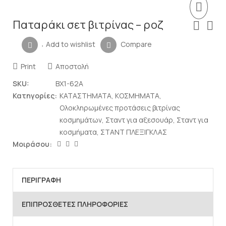
Παταράκι σετ βιτρίνας – ροζ
Add to wishlist
Compare
Print
Αποστολή
SKU:
BX1-62A
Κατηγορίες:
ΚΑΤΑΣΤΗΜΑΤΑ
,
ΚΟΣΜΗΜΑΤΑ
,
Ολοκληρωμένες προτάσεις βιτρίνας
κοσμημάτων
,
Σταντ για αξεσουάρ
,
Σταντ για
κοσμήματα
,
ΣΤΑΝΤ ΠΛΕΞΙΓΚΛΑΣ
Μοιράσου:
ΠΕΡΙΓΡΑΦΉ
ΕΠΙΠΡΌΣΘΕΤΕΣ ΠΛΗΡΟΦΟΡΊΕΣ