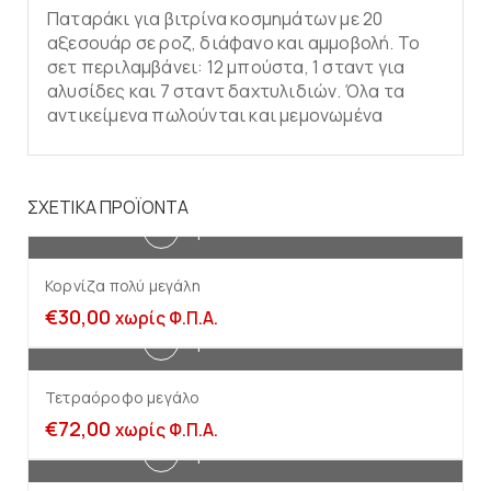
Παταράκι για βιτρίνα κοσμημάτων με 20
αξεσουάρ σε ροζ, διάφανο και αμμοβολή. Το
σετ περιλαμβάνει: 12 μπούστα, 1 σταντ για
αλυσίδες και 7 σταντ δαχτυλιδιών. Όλα τα
αντικείμενα πωλούνται και μεμονωμένα
ΣΧΕΤΙΚΆ ΠΡΟΪΌΝΤΑ
Προσθήκη στο καλάθι
Κορνίζα πολύ μεγάλη
€
30,00
χωρίς Φ.Π.Α.
Προσθήκη στο καλάθι
Τετραόροφο μεγάλο
€
72,00
χωρίς Φ.Π.Α.
Προσθήκη στο καλάθι