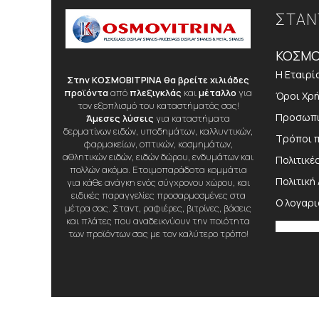
ΣΤΑΝ
ΚΟΣΜΟ
Η Εταιρί
Στην ΚΟΣΜΟΒΙΤΡΙΝΑ θα βρείτε χιλιάδες
προϊόντα
από
πλεξιγκλάς
και
μέταλλο
για
Όροι Χρ
τον εξοπλισμό του καταστήματός σας!
Προσωπι
Άμεσες λύσεις
για καταστήματα
δερματίνων ειδών, υποδημάτων, καλλυντικών,
Τρόποι 
φαρμακείων, οπτικών, κοσμημάτων,
αθλητικών ειδών, ειδών δώρου, ενδυμάτων και
Πολιτικέ
πολλών ακόμα. Ετοιμοπαράδοτα κομμάτια
Πολιτική
για κάθε ανάγκη ενός σύγχρονου χώρου, και
ειδικές παραγγελίες προσαρμοσμένες στα
Ο λογαρ
μέτρα σας. Σταντ, ραφιέρες, βιτρίνες, βάσεις
και πλάτες που αναδεικνύουν την ποιότητα
των προϊόντων σας με τον καλύτερο τρόπο!