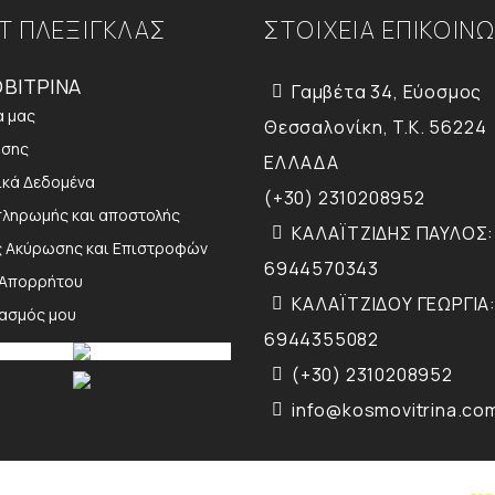
Τ ΠΛΕΞΙΓΚΛΑΣ
ΣΤΟΙΧΕΙΑ ΕΠΙΚΟΙΝ
ΒΙΤΡΙΝΑ
Γαμβέτα 34, Εύοσμος
α μας
Θεσσαλονίκη, T.K. 56224
ήσης
ΕΛΛΑΔΑ
κά Δεδομένα
(+30) 2310208952
πληρωμής και αποστολής
ΚΑΛΑΪΤΖΙΔΗΣ ΠΑΥΛΟΣ:
ς Ακύρωσης και Επιστροφών
6944570343
 Απορρήτου
ΚΑΛΑΪΤΖΙΔΟΥ ΓΕΩΡΓΙΑ:
ιασμός μου
6944355082
(+30) 2310208952
info@kosmovitrina.co