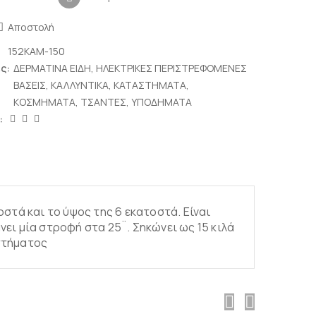
Αποστολή
152KAM-150
ς:
ΔΕΡΜΑΤΙΝΑ ΕΙΔΗ
,
ΗΛΕΚΤΡΙΚΕΣ ΠΕΡΙΣΤΡΕΦΟΜΕΝΕΣ
ΒΑΣΕΙΣ
,
ΚΑΛΛΥΝΤΙΚΑ
,
ΚΑΤΑΣΤΗΜΑΤΑ
,
ΚΟΣΜΗΜΑΤΑ
,
ΤΣΑΝΤΕΣ
,
ΥΠΟΔΗΜΑΤΑ
:
Σταντ για
Ράφια
παπούτσια
Ράφια-κουτιά για
Βοηθήματα
πάνελ
παπουτσιών
Ράφια για τοίχο
οστά και το ύψος της 6 εκατοστά. Είναι
Σταντ για παιδικά
ει μία στροφή στα 25¨. Σηκώνει ως 15 κιλά
Σταντ με γαντζάκια
Πλάτες πλεξιγκλας
στήματος
Σταντ σε
Περιστρεφόμενα
Περιστρεφόμενες
βάσεις
Κάθετα & τοίχου
Γεφυράκια – Πι-Σταντ
Σταθερά
Σταντ υπερυψωμένα