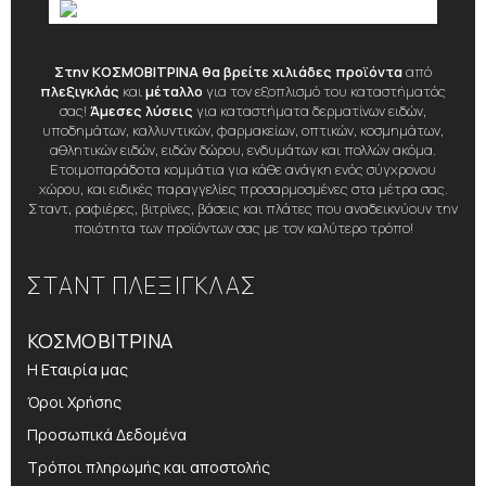
Στην ΚΟΣΜΟΒΙΤΡΙΝΑ θα βρείτε χιλιάδες προϊόντα
από
πλεξιγκλάς
και
μέταλλο
για τον εξοπλισμό του καταστήματός
σας!
Άμεσες λύσεις
για καταστήματα δερματίνων ειδών,
υποδημάτων, καλλυντικών, φαρμακείων, οπτικών, κοσμημάτων,
αθλητικών ειδών, ειδών δώρου, ενδυμάτων και πολλών ακόμα.
Ετοιμοπαράδοτα κομμάτια για κάθε ανάγκη ενός σύγχρονου
χώρου, και ειδικές παραγγελίες προσαρμοσμένες στα μέτρα σας.
Σταντ, ραφιέρες, βιτρίνες, βάσεις και πλάτες που αναδεικνύουν την
ποιότητα των προϊόντων σας με τον καλύτερο τρόπο!
ΣΤΑΝΤ ΠΛΕΞΙΓΚΛΑΣ
ΚΟΣΜΟΒΙΤΡΙΝΑ
Η Εταιρία μας
Όροι Χρήσης
Προσωπικά Δεδομένα
Τρόποι πληρωμής και αποστολής