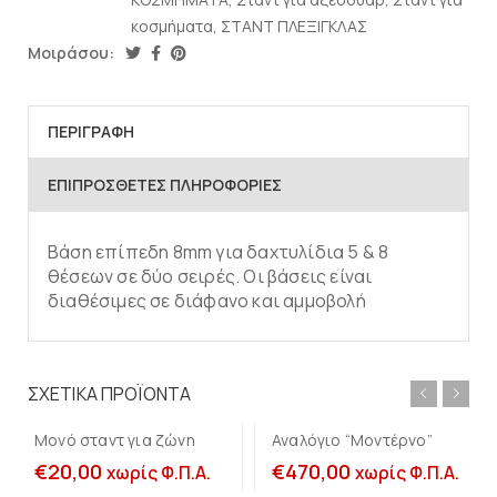
κοσμήματα
,
ΣΤΑΝΤ ΠΛΕΞΙΓΚΛΑΣ
Μοιράσου:
ΠΕΡΙΓΡΑΦΉ
ΕΠΙΠΡΌΣΘΕΤΕΣ ΠΛΗΡΟΦΟΡΊΕΣ
Βάση επίπεδη 8mm για δαχτυλίδια 5 & 8
θέσεων σε δύο σειρές. Οι βάσεις είναι
διαθέσιμες σε διάφανο και αμμοβολή
Προσθήκη στο
Προσθήκη στο
καλάθι
καλάθι
ΣΧΕΤΙΚΆ ΠΡΟΪΌΝΤΑ
Μονό σταντ για ζώνη
Αναλόγιο “Μοντέρνο”
€
20,00
€
470,00
χωρίς Φ.Π.Α.
χωρίς Φ.Π.Α.