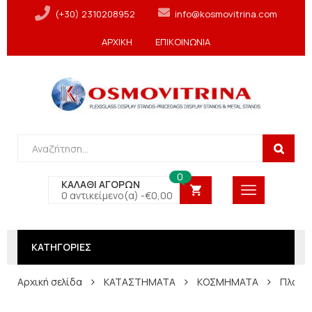
(+30) 2310208952
info@kosmovitrina.com
ΑΡΧΙΚΗ
ΕΠΙΚΟΙΝΩΝΙΑ
0
ΚΑΛΑΘΙ ΑΓΟΡΩΝ
0 αντικείμενο(α) -
€
0,00
ΚΑΤΗΓΟΡΙΕΣ
Αρχική σελίδα
ΚΑΤΑΣΤΗΜΑΤΑ
ΚΟΣΜΗΜΑΤΑ
Πλακάκ