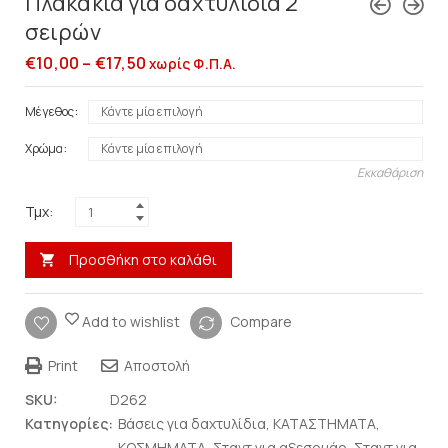
Πλακάκια για δαχτυλίδια 2
σειρών
€
10,00
–
€
17,50
χωρίς Φ.Π.Α.
Μέγεθος
Χρώμα
Εκκαθάριση
Τμχ:
Προσθήκη στο καλάθι
Add to wishlist
Compare
Print
Αποστολή
SKU:
D262
Κατηγορίες:
Βάσεις για δαχτυλίδια
,
ΚΑΤΑΣΤΗΜΑΤΑ
,
ΚΟΣΜΗΜΑΤΑ
,
Σταντ για αξεσουάρ
,
Σταντ για