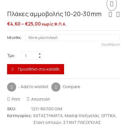
Πλάκες αμμοβολής 10-20-30mm
€
4,60
–
€
25,00
χωρίς Φ.Π.Α.
Μέγεθος
Εκκαθάριση
Τμχ:
Προσθήκη στο καλάθι
Add to wishlist
Compare
Print
Αποστολή
SKU:
1211-80/100 O/M
Κατηγορίες:
ΚΑΤΑΣΤΗΜΑΤΑ
,
Μασίφ πλεξιγκλάς
,
ΟΠΤΙΚΑ
,
Σταντ οπτικών
,
ΣΤΑΝΤ ΠΛΕΞΙΓΚΛΑΣ