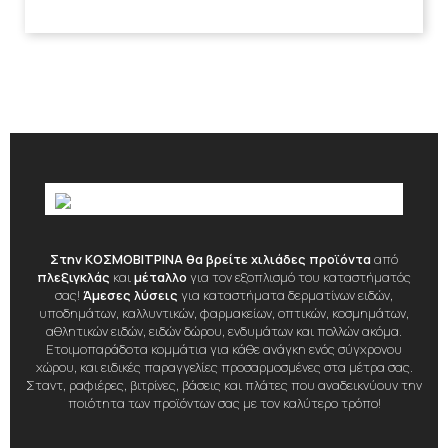
Στην ΚΟΣΜΟΒΙΤΡΙΝΑ θα βρείτε χιλιάδες προϊόντα
από
πλεξιγκλάς
και
μέταλλο
για τον εξοπλισμό του καταστήματός
σας!
Άμεσες λύσεις
για καταστήματα δερματίνων ειδών,
υποδημάτων, καλλυντικών, φαρμακείων, οπτικών, κοσμημάτων,
αθλητικών ειδών, ειδών δώρου, ενδυμάτων και πολλών ακόμα.
Ετοιμοπαράδοτα κομμάτια για κάθε ανάγκη ενός σύγχρονου
χώρου, και ειδικές παραγγελίες προσαρμοσμένες στα μέτρα σας.
Σταντ, ραφιέρες, βιτρίνες, βάσεις και πλάτες που αναδεικνύουν την
ποιότητα των προϊόντων σας με τον καλύτερο τρόπο!