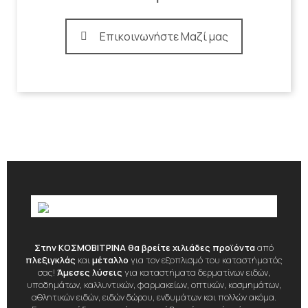
Επικοινωνήστε Μαζί μας
Στην ΚΟΣΜΟΒΙΤΡΙΝΑ θα βρείτε χιλιάδες προϊόντα
από
πλεξιγκλάς
και
μέταλλο
για τον εξοπλισμό του καταστήματός
σας!
Άμεσες λύσεις
για καταστήματα δερματίνων ειδών,
υποδημάτων, καλλυντικών, φαρμακείων, οπτικών, κοσμημάτων,
αθλητικών ειδών, ειδών δώρου, ενδυμάτων και πολλών ακόμα.