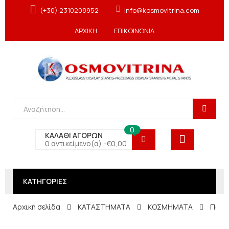
(+30) 2310208952
info@kosmovitrina.com
ΑΡΧΙΚΗ
ΕΠΙΚΟΙΝΩΝΙΑ
0
ΚΑΛΑΘΙ ΑΓΟΡΩΝ
0 αντικείμενο(α) -
€
0,00
ΚΑΤΗΓΟΡΙΕΣ
Αρχική σελίδα
ΚΑΤΑΣΤΗΜΑΤΑ
ΚΟΣΜΗΜΑΤΑ
Πολλ