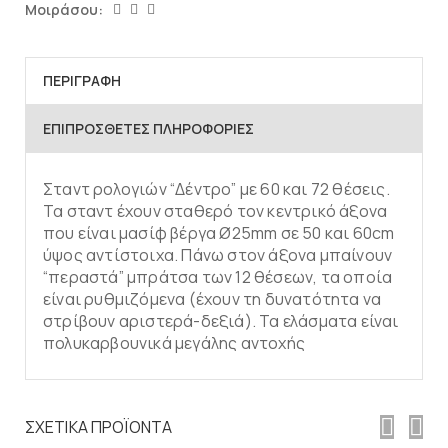
Μοιράσου:
ΠΕΡΙΓΡΑΦΉ
ΕΠΙΠΡΌΣΘΕΤΕΣ ΠΛΗΡΟΦΟΡΊΕΣ
Σταντ ρολογιών “Δέντρο” με 60 και 72 θέσεις.
Τα σταντ έχουν σταθερό τον κεντρικό άξονα
που είναι μασίφ βέργα Ø25mm σε 50 και 60cm
ύψος αντίστοιχα. Πάνω στον άξονα μπαίνουν
“περαστά” μπράτσα των 12 θέσεων, τα οποία
είναι ρυθμιζόμενα (έχουν τη δυνατότητα να
στρίβουν αριστερά-δεξιά). Τα ελάσματα είναι
πολυκαρβουνικά μεγάλης αντοχής
Προσθήκη στο
καλάθι
ΣΧΕΤΙΚΆ ΠΡΟΪΌΝΤΑ