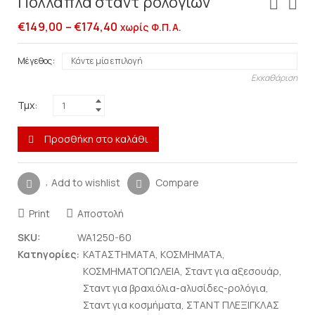
Πολλαπλά σταντ ρολογιών
€
149,00
–
€
174,40
χωρίς Φ.Π.Α.
Μέγεθος
Εκκαθάριση
Τμχ:
Προσθήκη στο καλάθι
Add to wishlist
Compare
Print
Αποστολή
SKU:
WA1250-60
Κατηγορίες:
ΚΑΤΑΣΤΗΜΑΤΑ
,
ΚΟΣΜΗΜΑΤΑ
,
ΚΟΣΜΗΜΑΤΟΠΩΛΕΙΑ
,
Σταντ για αξεσουάρ
,
Σταντ για βραχιόλια-αλυσίδες-ρολόγια
,
Σταντ για κοσμήματα
,
ΣΤΑΝΤ ΠΛΕΞΙΓΚΛΑΣ