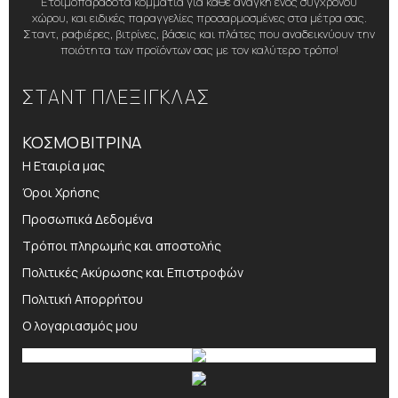
Ετοιμοπαράδοτα κομμάτια για κάθε ανάγκη ενός σύγχρονου
χώρου, και ειδικές παραγγελίες προσαρμοσμένες στα μέτρα σας.
Σταντ, ραφιέρες, βιτρίνες, βάσεις και πλάτες που αναδεικνύουν την
ποιότητα των προϊόντων σας με τον καλύτερο τρόπο!
ΣΤΑΝΤ ΠΛΕΞΙΓΚΛΑΣ
ΚΟΣΜΟΒΙΤΡΙΝΑ
Η Εταιρία μας
Όροι Χρήσης
Προσωπικά Δεδομένα
Τρόποι πληρωμής και αποστολής
Πολιτικές Ακύρωσης και Επιστροφών
Πολιτική Απορρήτου
Ο λογαριασμός μου