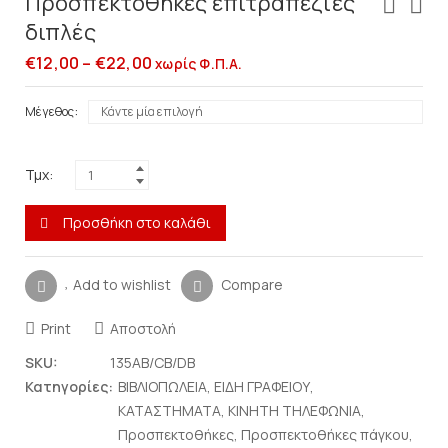
Προσπεκτοθήκες επιτραπέζιες
διπλές
€
12,00
–
€
22,00
χωρίς Φ.Π.Α.
Μέγεθος
Τμχ:
Προσθήκη στο καλάθι
Add to wishlist
Compare
Print
Αποστολή
SKU:
135AB/CB/DB
Κατηγορίες:
ΒΙΒΛΙΟΠΩΛΕΙΑ
,
ΕΙΔΗ ΓΡΑΦΕΙΟΥ
,
ΚΑΤΑΣΤΗΜΑΤΑ
,
ΚΙΝΗΤΗ ΤΗΛΕΦΩΝΙΑ
,
Προσπεκτοθήκες
,
Προσπεκτοθήκες πάγκου
,