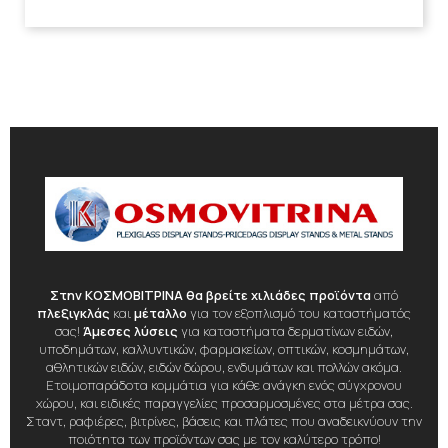
Στην ΚΟΣΜΟΒΙΤΡΙΝΑ θα βρείτε χιλιάδες προϊόντα
από
πλεξιγκλάς
και
μέταλλο
για τον εξοπλισμό του καταστήματός
σας!
Άμεσες λύσεις
για καταστήματα δερματίνων ειδών,
υποδημάτων, καλλυντικών, φαρμακείων, οπτικών, κοσμημάτων,
αθλητικών ειδών, ειδών δώρου, ενδυμάτων και πολλών ακόμα.
Ετοιμοπαράδοτα κομμάτια για κάθε ανάγκη ενός σύγχρονου
χώρου, και ειδικές παραγγελίες προσαρμοσμένες στα μέτρα σας.
Σταντ, ραφιέρες, βιτρίνες, βάσεις και πλάτες που αναδεικνύουν την
ποιότητα των προϊόντων σας με τον καλύτερο τρόπο!