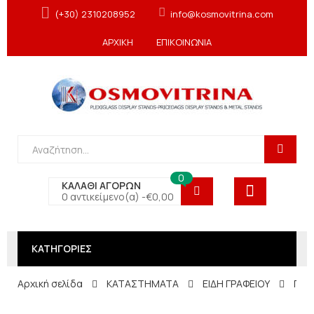
(+30) 2310208952
info@kosmovitrina.com
ΑΡΧΙΚΗ
ΕΠΙΚΟΙΝΩΝΙΑ
0
ΚΑΛΑΘΙ ΑΓΟΡΩΝ
0 αντικείμενο(α) -
€
0,00
ΚΑΤΗΓΟΡΙΕΣ
Αρχική σελίδα
ΚΑΤΑΣΤΗΜΑΤΑ
ΕΙΔΗ ΓΡΑΦΕΙΟΥ
Προ