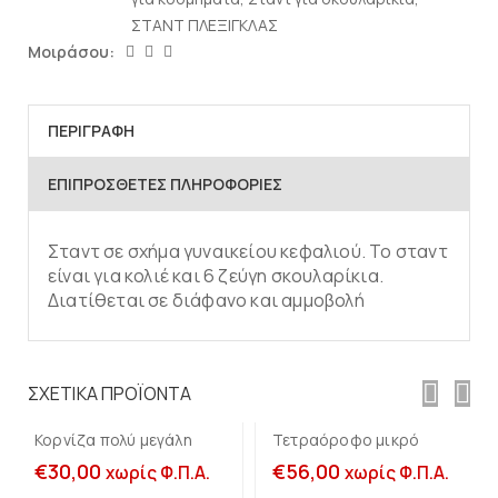
ΣΤΑΝΤ ΠΛΕΞΙΓΚΛΑΣ
Μοιράσου:
ΠΕΡΙΓΡΑΦΉ
ΕΠΙΠΡΌΣΘΕΤΕΣ ΠΛΗΡΟΦΟΡΊΕΣ
Σταντ σε σχήμα γυναικείου κεφαλιού. Το σταντ
είναι για κολιέ και 6 ζεύγη σκουλαρίκια.
Διατίθεται σε διάφανο και αμμοβολή
Προσθήκη στο
Προσθήκη στο
καλάθι
καλάθι
ΣΧΕΤΙΚΆ ΠΡΟΪΌΝΤΑ
Κορνίζα πολύ μεγάλη
Τετραόροφο μικρό
€
30,00
€
56,00
χωρίς Φ.Π.Α.
χωρίς Φ.Π.Α.