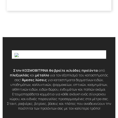
Στην ΚΟΣΜΟΒΙΤΡΙΝΑ θα βρείτε χιλιάδες προϊόντα
από
πλεξιγκλάς
και
μέταλλο
για τον εξοπλισμό του καταστήματός
σας!
Άμεσες λύσεις
για καταστήματα δερματίνων ειδών,
υποδημάτων, καλλυντικών, φαρμακείων, οπτικών, κοσμημάτων,
αθλητικών ειδών, ειδών δώρου, ενδυμάτων και πολλών ακόμα.
Ετοιμοπαράδοτα κομμάτια για κάθε ανάγκη ενός σύγχρονου
χώρου, και ειδικές παραγγελίες προσαρμοσμένες στα μέτρα σας.
Σταντ, ραφιέρες, βιτρίνες, βάσεις και πλάτες που αναδεικνύουν την
ποιότητα των προϊόντων σας με τον καλύτερο τρόπο!