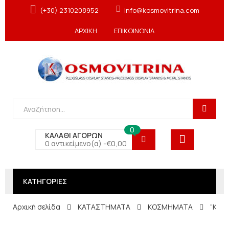
(+30) 2310208952
info@kosmovitrina.com
ΑΡΧΙΚΗ
ΕΠΙΚΟΙΝΩΝΙΑ
0
ΚΑΛΑΘΙ ΑΓΟΡΩΝ
0 αντικείμενο(α) -
€
0,00
ΚΑΤΗΓΟΡΙΕΣ
Αρχική σελίδα
ΚΑΤΑΣΤΗΜΑΤΑ
ΚΟΣΜΗΜΑΤΑ
“Κεφά