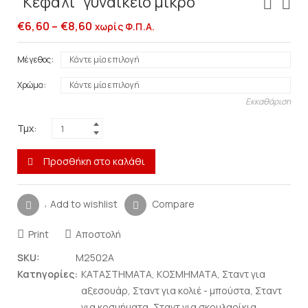
“Κεφάλι” γυναικείο μικρό
€
6,60
–
€
8,60
χωρίς Φ.Π.Α.
Μέγεθος
Χρώμα
Εκκαθάριση
Τμχ:
Προσθήκη στο καλάθι
Add to wishlist
Compare
Print
Αποστολή
SKU:
M2502A
Κατηγορίες:
ΚΑΤΑΣΤΗΜΑΤΑ
,
ΚΟΣΜΗΜΑΤΑ
,
Σταντ για
αξεσουάρ
,
Σταντ για κολιέ - μπούστα
,
Σταντ
για κοσμήματα
,
Σταντ για σκουλαρίκια
,