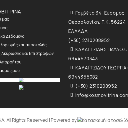
ΒΙΤΡΙΝΑ
Γαμβέτα 34, Εύοσμος
α μας
Θεσσαλονίκη, T.K. 56224
ήσης
ΕΛΛΑΔΑ
κά Δεδομένα
(+30) 2310208952
πληρωμής και αποστολής
ΚΑΛΑΪΤΖΙΔΗΣ ΠΑΥΛΟΣ:
ς Ακύρωσης και Επιστροφών
6944570343
 Απορρήτου
ΚΑΛΑΪΤΖΙΔΟΥ ΓΕΩΡΓΙΑ:
ιασμός μου
6944355082
(+30) 2310208952
info@kosmovitrina.co
, All Rights Reserved | Powered by