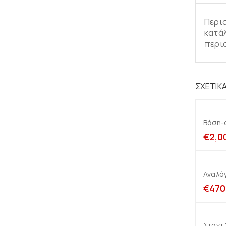
Περισ
κατάλ
περισ
ΣΧΕΤΙΚ
Βάση-
€
2,0
Αναλό
€
470
Σταντ