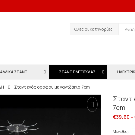
ΑΛΛΙΚΑ ΣΤΑΝΤ
ΣΤΑΝΤ ΠΛΕΞΙΓΚΛΑΣ
ΗΛΕΚΤΡΙΚ
ΔΗ
Σταντ ενός ορόφου με γαντζάκια 7cm
Σταντ 
7cm
€
39,60
–
Μέγεθος