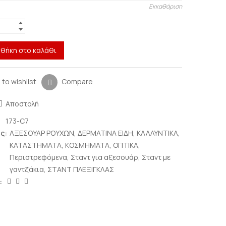
Εκκαθάριση
θήκη στο καλάθι
 to wishlist
Compare
Αποστολή
173-C7
ς:
ΑΞΕΣΟΥΑΡ ΡΟΥΧΩΝ
,
ΔΕΡΜΑΤΙΝΑ ΕΙΔΗ
,
ΚΑΛΛΥΝΤΙΚΑ
,
ΚΑΤΑΣΤΗΜΑΤΑ
,
ΚΟΣΜΗΜΑΤΑ
,
ΟΠΤΙΚΑ
,
Περιστρεφόμενα
,
Σταντ για αξεσουάρ
,
Σταντ με
γαντζάκια
,
ΣΤΑΝΤ ΠΛΕΞΙΓΚΛΑΣ
: