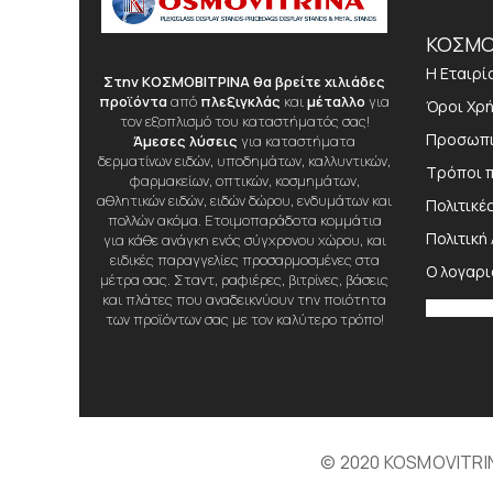
ΚΟΣΜΟ
Η Εταιρί
Στην ΚΟΣΜΟΒΙΤΡΙΝΑ θα βρείτε χιλιάδες
προϊόντα
από
πλεξιγκλάς
και
μέταλλο
για
Όροι Χρ
τον εξοπλισμό του καταστήματός σας!
Προσωπι
Άμεσες λύσεις
για καταστήματα
δερματίνων ειδών, υποδημάτων, καλλυντικών,
Τρόποι 
φαρμακείων, οπτικών, κοσμημάτων,
αθλητικών ειδών, ειδών δώρου, ενδυμάτων και
Πολιτικέ
πολλών ακόμα. Ετοιμοπαράδοτα κομμάτια
Πολιτική
για κάθε ανάγκη ενός σύγχρονου χώρου, και
ειδικές παραγγελίες προσαρμοσμένες στα
Ο λογαρ
μέτρα σας. Σταντ, ραφιέρες, βιτρίνες, βάσεις
και πλάτες που αναδεικνύουν την ποιότητα
των προϊόντων σας με τον καλύτερο τρόπο!
© 2020 KOSMOVITRINA