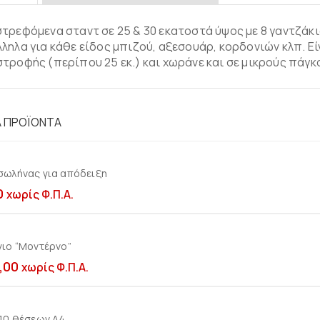
τρεφόμενα σταντ σε 25 & 30 εκατοστά ύψος με 8 γαντζάκι
ληλα για κάθε είδος μπιζού, αξεσουάρ, κορδονιών κλπ. Είν
τροφής (περίπου 25 εκ.) και χωράνε και σε μικρούς πάγκ
Ά ΠΡΟΪΌΝΤΑ
σωλήνας για απόδειξη
Προσθήκη στο καλ
0
χωρίς Φ.Π.Α.
γιο “Μοντέρνο”
Προσθήκη στο καλ
,00
χωρίς Φ.Π.Α.
 10 θέσεων Α4
Προσθήκη στο καλ