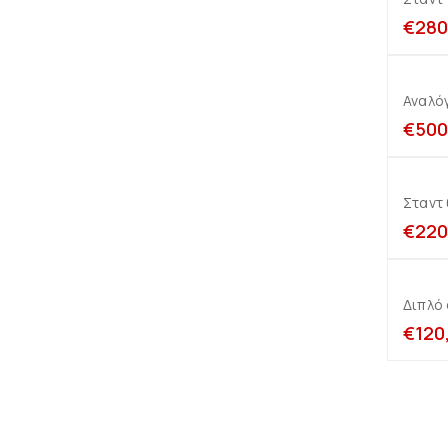
€
280
Αναλόγ
€
500
Σταντ
€
220
Διπλό 
€
120