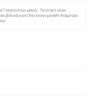
α 7 εκατοστών μήκος. Τα σταντ είναι
αι βολικά γιατί δεν έχουν μεγάλη διάμετρο
ους
άθι
άθι
άθι