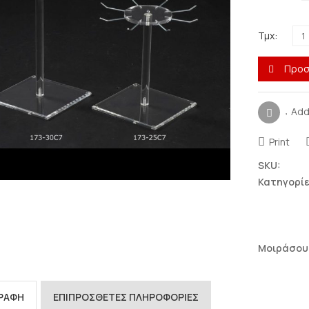
Τμχ:
Προσ
Add
Print
SKU:
Κατηγορίε
Μοιράσου
ΓΡΑΦΉ
ΕΠΙΠΡΌΣΘΕΤΕΣ ΠΛΗΡΟΦΟΡΊΕΣ