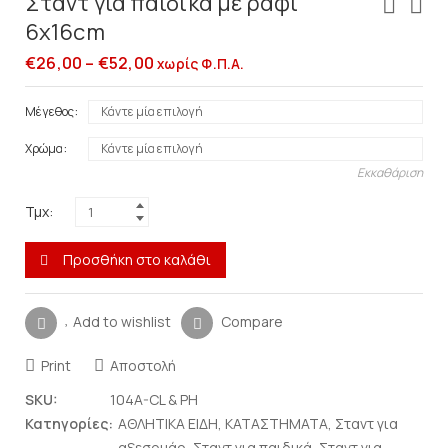
Σταντ για παιδικά με ράφι
6x16cm
€
26,00
–
€
52,00
χωρίς Φ.Π.Α.
Μέγεθος
Χρώμα
Εκκαθάριση
Τμχ:
Προσθήκη στο καλάθι
Add to wishlist
Compare
Print
Αποστολή
SKU:
104A-CL & PH
Κατηγορίες:
ΑΘΛΗΤΙΚΑ ΕΙΔΗ
,
ΚΑΤΑΣΤΗΜΑΤΑ
,
Σταντ για
αξεσουάρ
,
Σταντ για παιδικά
,
Σταντ για