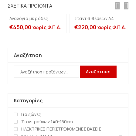
καλάθι
καλάθι
ΣΧΕΤΙΚΆ ΠΡΟΪΌΝΤΑ
Αναλόγιο με ρόδες
Σταντ 6 θέσεων Α4
€
450,00
€
220,00
χωρίς Φ.Π.Α.
χωρίς Φ.Π.Α.
Αναζήτηση
Αναζήτηση
Κατηγορίες
Για ζώνες
Σταντ ρούχων 140-150cm
ΗΛΕΚΤΡΙΚΕΣ ΠΕΡΙΣΤΡΕΦΟΜΕΝΕΣ ΒΑΣΕΙΣ