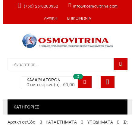
(+30) 2310208952
info@kosmovitrina.com
ΑΡΧΙΚΗ
ΕΠΙΚΟΙΝΩΝΙΑ
0
ΚΑΛΑΘΙ ΑΓΟΡΩΝ
0 αντικείμενο(α) -
€
0,00
ΚΑΤΗΓΟΡΙΕΣ
Αρχική σελίδα
ΚΑΤΑΣΤΗΜΑΤΑ
ΥΠΟΔΗΜΑΤΑ
Σταντ