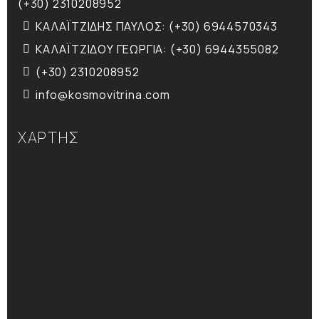
(+30) 2310208952
ΚΑΛΑΪΤΖΙΔΗΣ ΠΑΥΛΟΣ: (+30) 6944570343
ΚΑΛΑΪΤΖΙΔΟΥ ΓΕΩΡΓΙΑ: (+30) 6944355082
(+30) 2310208952
info@kosmovitrina.com
ΧΑΡΤΗΣ