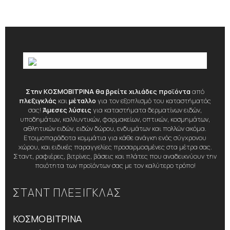
Στην ΚΟΣΜΟΒΙΤΡΙΝΑ θα βρείτε χιλιάδες προϊόντα
από
πλεξιγκλάς
και
μέταλλο
για τον εξοπλισμό του καταστήματός
σας!
Άμεσες λύσεις
για καταστήματα δερματίνων ειδών,
υποδημάτων, καλλυντικών, φαρμακείων, οπτικών, κοσμημάτων,
αθλητικών ειδών, ειδών δώρου, ενδυμάτων και πολλών ακόμα.
Ετοιμοπαράδοτα κομμάτια για κάθε ανάγκη ενός σύγχρονου
χώρου, και ειδικές παραγγελίες προσαρμοσμένες στα μέτρα σας.
Σταντ, ραφιέρες, βιτρίνες, βάσεις και πλάτες που αναδεικνύουν την
ποιότητα των προϊόντων σας με τον καλύτερο τρόπο!
ΣΤΑΝΤ ΠΛΕΞΙΓΚΛΑΣ
ΚΟΣΜΟΒΙΤΡΙΝΑ