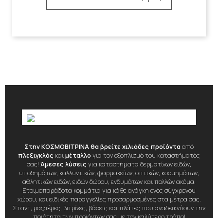
Στην ΚΟΣΜΟΒΙΤΡΙΝΑ θα βρείτε χιλιάδες προϊόντα
από
πλεξιγκλάς
και
μέταλλο
για τον εξοπλισμό του καταστήματός
σας!
Άμεσες λύσεις
για καταστήματα δερματίνων ειδών,
υποδημάτων, καλλυντικών, φαρμακείων, οπτικών, κοσμημάτων,
αθλητικών ειδών, ειδών δώρου, ενδυμάτων και πολλών ακόμα.
Ετοιμοπαράδοτα κομμάτια για κάθε ανάγκη ενός σύγχρονου
χώρου, και ειδικές παραγγελίες προσαρμοσμένες στα μέτρα σας.
Σταντ, ραφιέρες, βιτρίνες, βάσεις και πλάτες που αναδεικνύουν την
ποιότητα των προϊόντων σας με τον καλύτερο τρόπο!