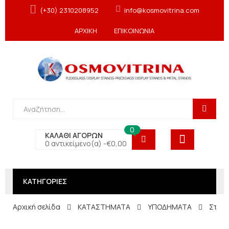
(+30) 2310208952
info@kosmovitrina.com
ΑΡΧΙΚΗ
ΕΠΙΚΟΙΝΩΝΙΑ
0
ΚΑΛΑΘΙ ΑΓΟΡΩΝ
0 αντικείμενο(α) -
€
0,00
ΚΑΤΗΓΟΡΙΕΣ
Αρχική σελίδα
ΚΑΤΑΣΤΗΜΑΤΑ
ΥΠΟΔΗΜΑΤΑ
Σταντ