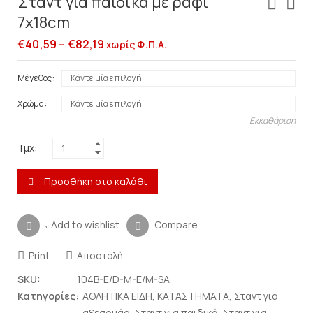
Σταντ για παιδικά με ράφι
7x18cm
€
40,59
–
€
82,19
χωρίς Φ.Π.Α.
Μέγεθος
Χρώμα
Εκκαθάριση
Τμχ:
Προσθήκη στο καλάθι
Add to wishlist
Compare
Print
Αποστολή
SKU:
104B-E/D-M-E/M-SA
Κατηγορίες:
ΑΘΛΗΤΙΚΑ ΕΙΔΗ
,
ΚΑΤΑΣΤΗΜΑΤΑ
,
Σταντ για
αξεσουάρ
,
Σταντ για παιδικά
,
Σταντ για