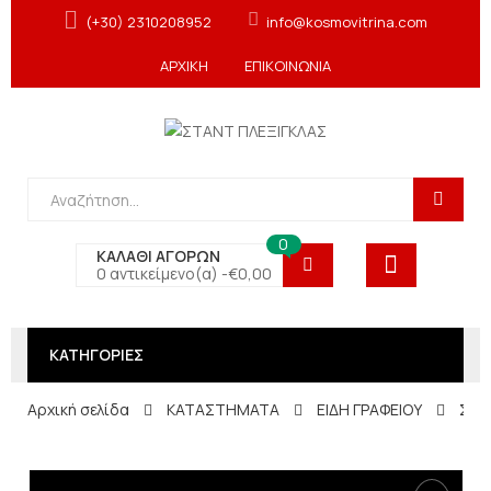
(+30) 2310208952
info@kosmovitrina.com
ΑΡΧΙΚΗ
ΕΠΙΚΟΙΝΩΝΙΑ
0
ΚΑΛΑΘΙ ΑΓΟΡΩΝ
0 αντικείμενο(α) -
€
0,00
ΚΑΤΗΓΟΡΙΕΣ
Αρχική σελίδα
ΚΑΤΑΣΤΗΜΑΤΑ
ΕΙΔΗ ΓΡΑΦΕΙΟΥ
Σταν