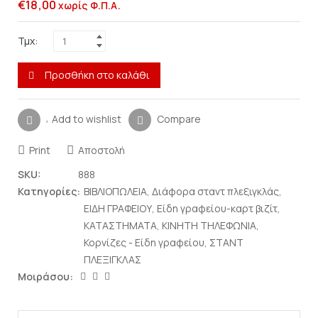
€
18,00
χωρίς Φ.Π.Α.
Τμχ:
Προσθήκη στο καλάθι
Add to wishlist
Compare
Print
Αποστολή
SKU:
888
Κατηγορίες:
ΒΙΒΛΙΟΠΩΛΕΙΑ
,
Διάφορα σταντ πλεξιγκλάς
,
ΕΙΔΗ ΓΡΑΦΕΙΟΥ
,
Είδη γραφείου-καρτ βιζίτ
,
ΚΑΤΑΣΤΗΜΑΤΑ
,
ΚΙΝΗΤΗ ΤΗΛΕΦΩΝΙΑ
,
Κορνίζες - Είδη γραφείου
,
ΣΤΑΝΤ
ΠΛΕΞΙΓΚΛΑΣ
Μοιράσου: