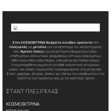
Στην ΚΟΣΜΟΒΙΤΡΙΝΑ θα βρείτε χιλιάδες προϊόντα
από
πλεξιγκλάς
και
μέταλλο
για τον εξοπλισμό του καταστήματός
σας!
Άμεσες λύσεις
για καταστήματα δερματίνων ειδών,
υποδημάτων, καλλυντικών, φαρμακείων, οπτικών, κοσμημάτων,
αθλητικών ειδών, ειδών δώρου, ενδυμάτων και πολλών ακόμα.
Ετοιμοπαράδοτα κομμάτια για κάθε ανάγκη ενός σύγχρονου
χώρου, και ειδικές παραγγελίες προσαρμοσμένες στα μέτρα σας.
Σταντ, ραφιέρες, βιτρίνες, βάσεις και πλάτες που αναδεικνύουν την
ποιότητα των προϊόντων σας με τον καλύτερο τρόπο!
ΣΤΑΝΤ ΠΛΕΞΙΓΚΛΑΣ
ΚΟΣΜΟΒΙΤΡΙΝΑ
Η Εταιρία μας