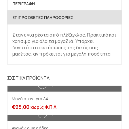
ΠΕΡΙΓΡΑΦΉ
ΕΠΙΠΡΌΣΘΕΤΕΣ ΠΛΗΡΟΦΟΡΊΕΣ
Σταντ για ρέστα από πλέξιγκλας. Πρακτικό και
χρήσιμο για όλα τα μαγαζιά. Υπάρχει
δυνατότητα εκτύπωσης της δικής σας
μακέτας, αν πρόκειται για μεγάλη ποσότητα
ΣΧΕΤΙΚΆ ΠΡΟΪΌΝΤΑ
Προσθήκη στο καλάθι
Μονό σταντ για Α4
€
95,00
χωρίς Φ.Π.Α.
Προσθήκη στο καλάθι
Αναλόγιο με ρόδες