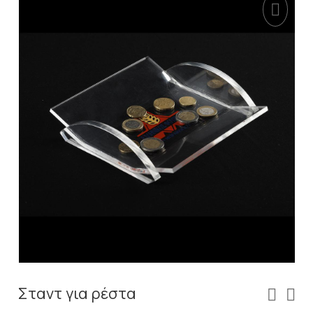
Σταντ για ρέστα