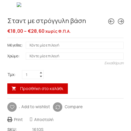
Σταντ με στρόγγυλη βάση
€
18,00
–
€
28,60
χωρίς Φ.Π.Α.
Μέγεθος
Χρώμα
Εκκαθάριση
Τμχ:
Προσθήκη στο καλάθι
Add to wishlist
Compare
Print
Αποστολή
SKU:
1610S