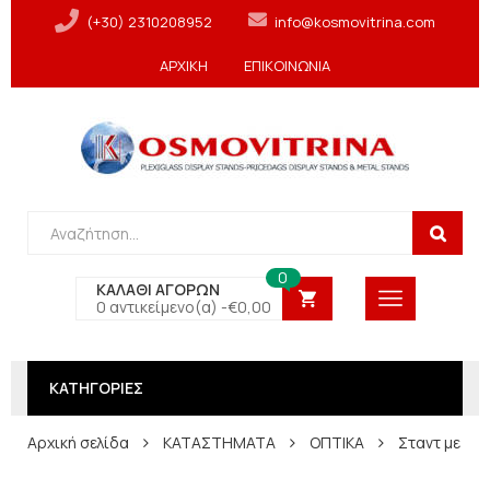
(+30) 2310208952
info@kosmovitrina.com
ΑΡΧΙΚΗ
ΕΠΙΚΟΙΝΩΝΙΑ
0
ΚΑΛΑΘΙ ΑΓΟΡΩΝ
0 αντικείμενο(α) -
€
0,00
ΚΑΤΗΓΟΡΙΕΣ
Αρχική σελίδα
ΚΑΤΑΣΤΗΜΑΤΑ
ΟΠΤΙΚΑ
Σταντ με στ