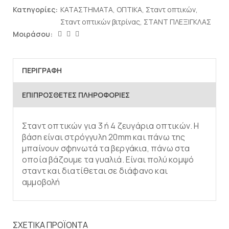
Κατηγορίες:
ΚΑΤΑΣΤΗΜΑΤΑ
,
ΟΠΤΙΚΑ
,
Σταντ οπτικών
,
Σταντ οπτικών βιτρίνας
,
ΣΤΑΝΤ ΠΛΕΞΙΓΚΛΑΣ
Μοιράσου:
ΠΕΡΙΓΡΑΦΉ
ΕΠΙΠΡΌΣΘΕΤΕΣ ΠΛΗΡΟΦΟΡΊΕΣ
Σταντ οπτικών για 3 ή 4 ζευγάρια οπτικών. Η
βάση είναι στρόγγυλη 20mm και πάνω της
μπαίνουν σφηνωτά τα βεργάκια, πάνω στα
οποία βάζουμε τα γυαλιά. Είναι πολύ κομψό
σταντ και διατίθεται σε διάφανο και
αμμοβολή
ΣΧΕΤΙΚΆ ΠΡΟΪΌΝΤΑ