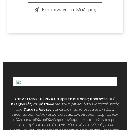
Επικοινωνήστε Μαζί μας
Στην ΚΟΣΜΟΒΙΤΡΙΝΑ θα βρείτε χιλιάδες προϊόντα
από
πλεξιγκλάς
και
μέταλλο
για τον εξοπλισμό του καταστήματός
σας!
Άμεσες λύσεις
για καταστήματα δερματίνων ειδών,
υποδημάτων, καλλυντικών, φαρμακείων, οπτικών, κοσμημάτων,
αθλητικών ειδών, ειδών δώρου, ενδυμάτων και πολλών ακόμα.
Ετοιμοπαράδοτα κομμάτια για κάθε ανάγκη ενός σύγχρονου