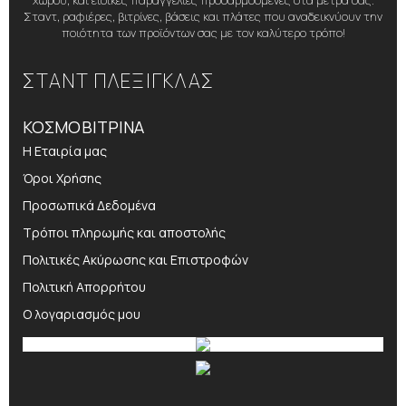
χώρου, και ειδικές παραγγελίες προσαρμοσμένες στα μέτρα σας.
Σταντ, ραφιέρες, βιτρίνες, βάσεις και πλάτες που αναδεικνύουν την
ποιότητα των προϊόντων σας με τον καλύτερο τρόπο!
ΣΤΑΝΤ ΠΛΕΞΙΓΚΛΑΣ
ΚΟΣΜΟΒΙΤΡΙΝΑ
Η Εταιρία μας
Όροι Χρήσης
Προσωπικά Δεδομένα
Τρόποι πληρωμής και αποστολής
Πολιτικές Ακύρωσης και Επιστροφών
Πολιτική Απορρήτου
Ο λογαριασμός μου