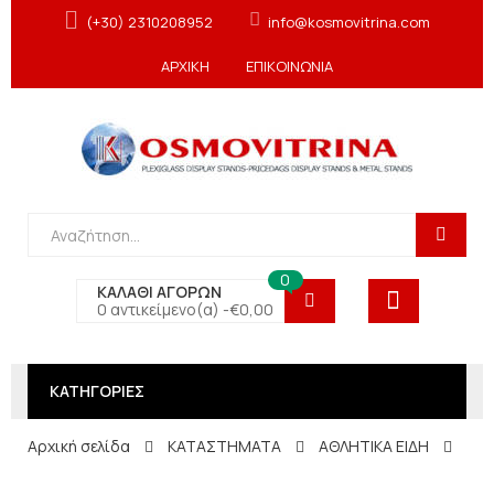
(+30) 2310208952
info@kosmovitrina.com
ΑΡΧΙΚΗ
ΕΠΙΚΟΙΝΩΝΙΑ
0
ΚΑΛΑΘΙ ΑΓΟΡΩΝ
0 αντικείμενο(α) -
€
0,00
ΚΑΤΗΓΟΡΙΕΣ
Αρχική σελίδα
ΚΑΤΑΣΤΗΜΑΤΑ
ΑΘΛΗΤΙΚΑ ΕΙΔΗ
Στα