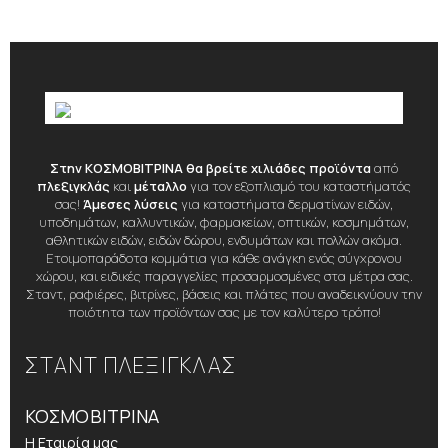
Στην ΚΟΣΜΟΒΙΤΡΙΝΑ θα βρείτε χιλιάδες προϊόντα
από
πλεξιγκλάς
και
μέταλλο
για τον εξοπλισμό του καταστήματός
σας!
Άμεσες λύσεις
για καταστήματα δερματίνων ειδών,
υποδημάτων, καλλυντικών, φαρμακείων, οπτικών, κοσμημάτων,
αθλητικών ειδών, ειδών δώρου, ενδυμάτων και πολλών ακόμα.
Ετοιμοπαράδοτα κομμάτια για κάθε ανάγκη ενός σύγχρονου
χώρου, και ειδικές παραγγελίες προσαρμοσμένες στα μέτρα σας.
Σταντ, ραφιέρες, βιτρίνες, βάσεις και πλάτες που αναδεικνύουν την
ποιότητα των προϊόντων σας με τον καλύτερο τρόπο!
ΣΤΑΝΤ ΠΛΕΞΙΓΚΛΑΣ
ΚΟΣΜΟΒΙΤΡΙΝΑ
Η Εταιρία μας