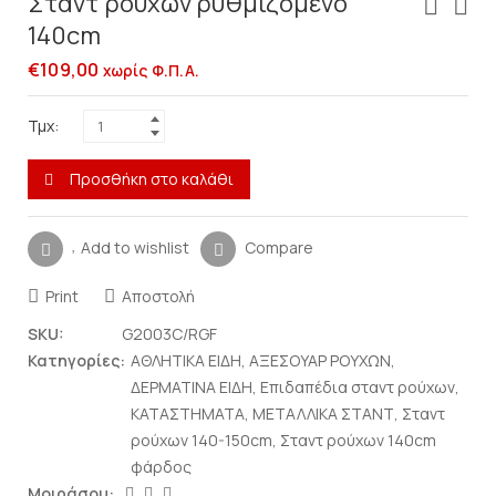
Σταντ ρούχων ρυθμιζόμενο
140cm
€
109,00
χωρίς Φ.Π.Α.
Τμχ:
Προσθήκη στο καλάθι
Add to wishlist
Compare
Print
Αποστολή
SKU:
G2003C/RGF
Κατηγορίες:
ΑΘΛΗΤΙΚΑ ΕΙΔΗ
,
ΑΞΕΣΟΥΑΡ ΡΟΥΧΩΝ
,
ΔΕΡΜΑΤΙΝΑ ΕΙΔΗ
,
Επιδαπέδια σταντ ρούχων
,
ΚΑΤΑΣΤΗΜΑΤΑ
,
ΜΕΤΑΛΛΙΚΑ ΣΤΑΝΤ
,
Σταντ
ρούχων 140-150cm
,
Σταντ ρούχων 140cm
φάρδος
Μοιράσου: