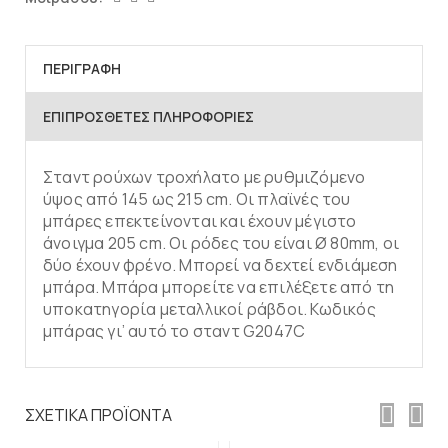
ΠΕΡΙΓΡΑΦΉ
ΕΠΙΠΡΌΣΘΕΤΕΣ ΠΛΗΡΟΦΟΡΊΕΣ
Σταντ ρούχων τροχήλατο με ρυθμιζόμενο
ύψος από 145 ως 215 cm. Οι πλαϊνές του
μπάρες επεκτείνονται και έχουν μέγιστο
άνοιγμα 205 cm. Οι ρόδες του είναι Ø 80mm, οι
δύο έχουν φρένο. Μπορεί να δεχτεί ενδιάμεση
μπάρα. Μπάρα μπορείτε να επιλέξετε από τη
υποκατηγορία μεταλλικοί ράβδοι. Κωδικός
μπάρας γι’ αυτό το σταντ G2047C
Προσθήκη στο
Προσθήκη στο
καλάθι
καλάθι
ΣΧΕΤΙΚΆ ΠΡΟΪΌΝΤΑ