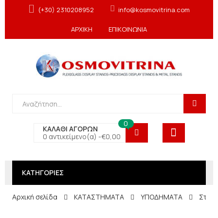
(+30) 2310208952
info@kosmovitrina.com
ΑΡΧΙΚΗ
ΕΠΙΚΟΙΝΩΝΙΑ
0
ΚΑΛΑΘΙ ΑΓΟΡΩΝ
0 αντικείμενο(α) -
€
0,00
ΚΑΤΗΓΟΡΙΕΣ
Αρχική σελίδα
ΚΑΤΑΣΤΗΜΑΤΑ
ΥΠΟΔΗΜΑΤΑ
Στυλά