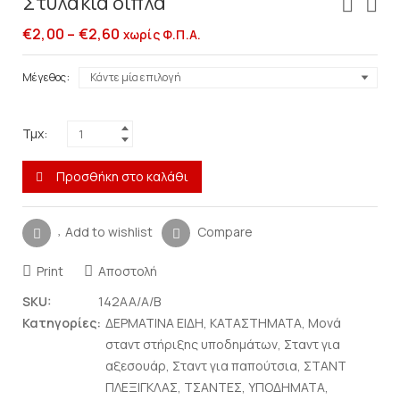
Στυλάκια διπλά
€
2,00
–
€
2,60
χωρίς Φ.Π.Α.
Μέγεθος
Τμχ:
Προσθήκη στο καλάθι
Add to wishlist
Compare
Print
Αποστολή
SKU:
142AA/A/B
Κατηγορίες:
ΔΕΡΜΑΤΙΝΑ ΕΙΔΗ
,
ΚΑΤΑΣΤΗΜΑΤΑ
,
Μονά
σταντ στήριξης υποδημάτων
,
Σταντ για
αξεσουάρ
,
Σταντ για παπούτσια
,
ΣΤΑΝΤ
ΠΛΕΞΙΓΚΛΑΣ
,
ΤΣΑΝΤΕΣ
,
ΥΠΟΔΗΜΑΤΑ
,