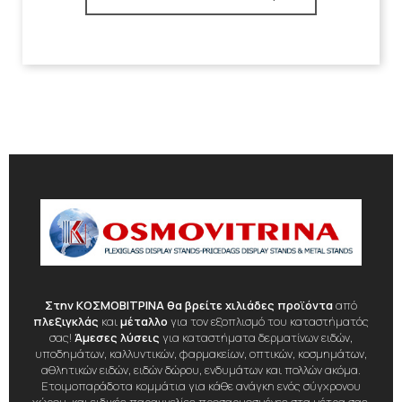
Στην ΚΟΣΜΟΒΙΤΡΙΝΑ θα βρείτε χιλιάδες προϊόντα
από
πλεξιγκλάς
και
μέταλλο
για τον εξοπλισμό του καταστήματός
σας!
Άμεσες λύσεις
για καταστήματα δερματίνων ειδών,
υποδημάτων, καλλυντικών, φαρμακείων, οπτικών, κοσμημάτων,
αθλητικών ειδών, ειδών δώρου, ενδυμάτων και πολλών ακόμα.
Ετοιμοπαράδοτα κομμάτια για κάθε ανάγκη ενός σύγχρονου
χώρου, και ειδικές παραγγελίες προσαρμοσμένες στα μέτρα σας.