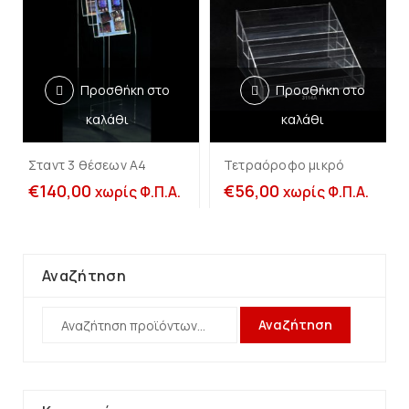
Προσθήκη στο
Προσθήκη στο
καλάθι
καλάθι
Σταντ 3 θέσεων Α4
Τετραόροφο μικρό
€
140,00
€
56,00
χωρίς Φ.Π.Α.
χωρίς Φ.Π.Α.
Αναζήτηση
Αναζήτηση