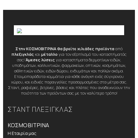
Στην ΚΟΣΜΟΒΙΤΡΙΝΑ θα βρείτε χιλιάδες προϊόντα
από
πλεξιγκλάς
και
μέταλλο
για τον εξοπλισμό του καταστήματός
σας!
Άμεσες λύσεις
για καταστήματα δερματίνων ειδών,
υποδημάτων, καλλυντικών, φαρμακείων, οπτικών, κοσμημάτων,
αθλητικών ειδών, ειδών δώρου, ενδυμάτων και πολλών ακόμα.
Ετοιμοπαράδοτα κομμάτια για κάθε ανάγκη ενός σύγχρονου
χώρου, και ειδικές παραγγελίες προσαρμοσμένες στα μέτρα σας.
Σταντ, ραφιέρες, βιτρίνες, βάσεις και πλάτες που αναδεικνύουν την
ποιότητα των προϊόντων σας με τον καλύτερο τρόπο!
ΣΤΑΝΤ ΠΛΕΞΙΓΚΛΑΣ
ΚΟΣΜΟΒΙΤΡΙΝΑ
Η Εταιρία μας