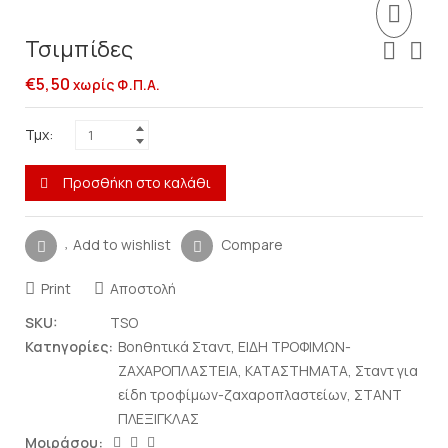
Τσιμπίδες
€
5,50
χωρίς Φ.Π.Α.
Τμχ:
Προσθήκη στο καλάθι
Add to wishlist
Compare
Print
Αποστολή
SKU:
TSO
Κατηγορίες:
Βοηθητικά Σταντ
,
ΕΙΔΗ ΤΡΟΦΙΜΩΝ-
ΖΑΧΑΡΟΠΛΑΣΤΕΙΑ
,
ΚΑΤΑΣΤΗΜΑΤΑ
,
Σταντ για
είδη τροφίμων-ζαχαροπλαστείων
,
ΣΤΑΝΤ
ΠΛΕΞΙΓΚΛΑΣ
Μοιράσου: