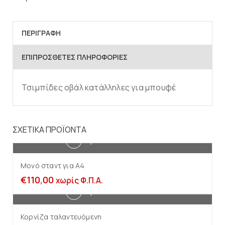
ΠΕΡΙΓΡΑΦΉ
ΕΠΙΠΡΌΣΘΕΤΕΣ ΠΛΗΡΟΦΟΡΊΕΣ
Τσιμπίδες οβάλ κατάλληλες για μπουφέ
ΣΧΕΤΙΚΆ ΠΡΟΪΌΝΤΑ
Προσθήκη στο καλάθι
Μονό σταντ για Α4
€
110,00
χωρίς Φ.Π.Α.
Προσθήκη στο καλάθι
Κορνίζα ταλαντευόμενη