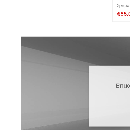
Χρημα
€
65,
Επικ