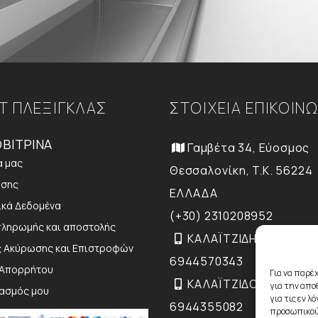
Τ ΠΛΕΞΙΓΚΛΑΣ
ΣΤΟΙΧΕΙΑ ΕΠΙΚΟΙΝ
ΒΙΤΡΙΝΑ
Γαμβέτα 34, Εύοσμος
α μας
Θεσσαλονίκη, T.K. 56224
ήσης
ΕΛΛΑΔΑ
κά Δεδομένα
(+30) 2310208952
πληρωμής και αποστολής
ΚΑΛΑΪΤΖΙΔΗΣ ΠΑΥΛΟΣ:
ς Ακύρωσης και Επιστροφών
6944570343
 Απορρήτου
Για να παρέ
ΚΑΛΑΪΤΖΙΔΟΥ ΓΕΩΡΓΙΑ:
για την απ
ιασμός μου
για τις εν 
6944355082
προσωπικού