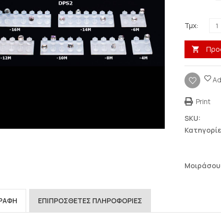
Τμχ:
Προ
Ad
Σταντ για
Σταντ για Ζώνες
Print
κοσμήματα
SKU:
Πολλαπλά σταντ
Βάσεις για δαχτυλίδια
Κατηγορίε
Μονά & διπλά σταντ
Μασίφ πλεξιγκλάς 10-
20-30mm πάχος
Βάσεις για
Πορτοφόλια –
Μασίφ πλεξιγκλάς 1-
Μοιράσου
Τσάντες
6cm ύψος & Τρίγωνα
μασίφ
Με χωρίσματα
Σταντ για σκουλαρίκια
(πορτοφολοθήκες
ΓΡΑΦΉ
ΕΠΙΠΡΌΣΘΕΤΕΣ ΠΛΗΡΟΦΟΡΊΕΣ
πάγκου)
Σταντ για βραχιόλια-
αλυσίδες-ρολόγια
Βάσεις κλιμακωτές &