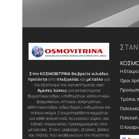
ΣΤΑΝ
ΚΟΣΜΟ
Η Εταιρί
Στην ΚΟΣΜΟΒΙΤΡΙΝΑ θα βρείτε χιλιάδες
προϊόντα
από
πλεξιγκλάς
και
μέταλλο
για
Όροι Χρ
τον εξοπλισμό του καταστήματός σας!
Προσωπι
Άμεσες λύσεις
για καταστήματα
δερματίνων ειδών, υποδημάτων, καλλυντικών,
Τρόποι 
φαρμακείων, οπτικών, κοσμημάτων,
αθλητικών ειδών, ειδών δώρου, ενδυμάτων και
Πολιτικέ
πολλών ακόμα. Ετοιμοπαράδοτα κομμάτια
Πολιτική
για κάθε ανάγκη ενός σύγχρονου χώρου, και
ειδικές παραγγελίες προσαρμοσμένες στα
Ο λογαρ
μέτρα σας. Σταντ, ραφιέρες, βιτρίνες, βάσεις
και πλάτες που αναδεικνύουν την ποιότητα