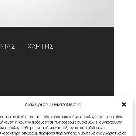
ΩΝΙΑΣ
ΧΑΡΤΗΣ
 (+30)
Διαχείριση Συγκατάθεσης
χουμε την καλύτερη εμπειρία, χρησιμοποιούμε τεχνολογίες όπως cookies
 (+30)
οθήκευση ή/και την πρόσβαση σε πληροφορίες συσκευών. Η συγκατάθεση
λόγω τεχνολογίες θα μας επιτρέψει να επεξεργαστούμε δεδομένα
 χαρακτήρα, όπως συμπεριφορά περιήγησης ή μοναδικά αναγνωριστικά σε