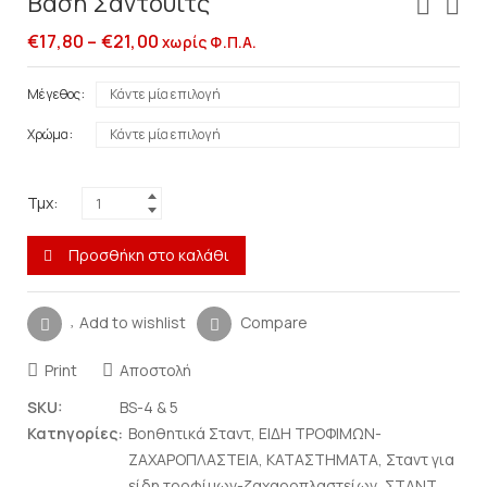
Βάση Σάντουϊτς
€
17,80
–
€
21,00
χωρίς Φ.Π.Α.
Μέγεθος
Χρώμα
Τμχ:
Προσθήκη στο καλάθι
Add to wishlist
Compare
Print
Αποστολή
SKU:
BS-4 & 5
Κατηγορίες:
Βοηθητικά Σταντ
,
ΕΙΔΗ ΤΡΟΦΙΜΩΝ-
ΖΑΧΑΡΟΠΛΑΣΤΕΙΑ
,
ΚΑΤΑΣΤΗΜΑΤΑ
,
Σταντ για
είδη τροφίμων-ζαχαροπλαστείων
,
ΣΤΑΝΤ