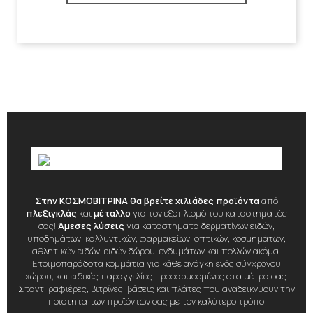
Στην ΚΟΣΜΟΒΙΤΡΙΝΑ θα βρείτε χιλιάδες προϊόντα
από
πλεξιγκλάς
και
μέταλλο
για τον εξοπλισμό του καταστήματός
σας!
Άμεσες λύσεις
για καταστήματα δερματίνων ειδών,
υποδημάτων, καλλυντικών, φαρμακείων, οπτικών, κοσμημάτων,
αθλητικών ειδών, ειδών δώρου, ενδυμάτων και πολλών ακόμα.
Ετοιμοπαράδοτα κομμάτια για κάθε ανάγκη ενός σύγχρονου
χώρου, και ειδικές παραγγελίες προσαρμοσμένες στα μέτρα σας.
Σταντ, ραφιέρες, βιτρίνες, βάσεις και πλάτες που αναδεικνύουν την
ποιότητα των προϊόντων σας με τον καλύτερο τρόπο!