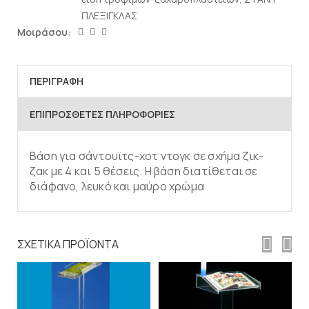
ΠΛΕΞΙΓΚΛΑΣ
Μοιράσου:
ΠΕΡΙΓΡΑΦΉ
ΕΠΙΠΡΌΣΘΕΤΕΣ ΠΛΗΡΟΦΟΡΊΕΣ
Βάση για σάντουϊτς-χοτ ντογκ σε σχήμα ζικ-
ζακ με 4 και 5 θέσεις. Η βάση διατίθεται σε
διάφανο, λευκό και μαύρο χρώμα
ΣΧΕΤΙΚΆ ΠΡΟΪΌΝΤΑ