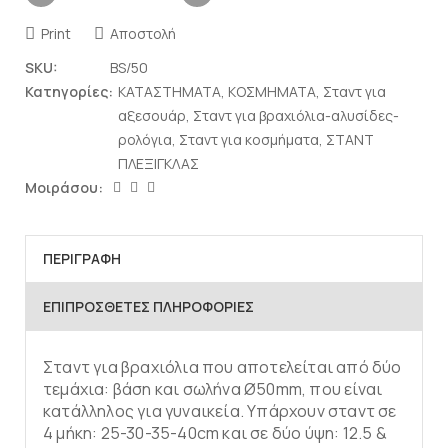
Print
Αποστολή
SKU:
BS/50
Κατηγορίες:
ΚΑΤΑΣΤΗΜΑΤΑ
,
ΚΟΣΜΗΜΑΤΑ
,
Σταντ για
αξεσουάρ
,
Σταντ για βραχιόλια-αλυσίδες-
ρολόγια
,
Σταντ για κοσμήματα
,
ΣΤΑΝΤ
ΠΛΕΞΙΓΚΛΑΣ
Μοιράσου:
ΠΕΡΙΓΡΑΦΉ
ΕΠΙΠΡΌΣΘΕΤΕΣ ΠΛΗΡΟΦΟΡΊΕΣ
Σταντ για βραχιόλια που αποτελείται από δύο
τεμάχια: βάση και σωλήνα Ø50mm, που είναι
κατάλληλος για γυναικεία. Υπάρχουν σταντ σε
4 μήκη: 25-30-35-40cm και σε δύο ύψη: 12.5 &