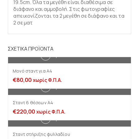
19.5cm. Όλα τα μεγέθη είναι διαθέσιμα σε
διάφανο και αμμοβολή. Στις φωτογραφίες
απεικονίζονται τα 2 μεγέθη σε διάφανο και τα
2 σε ματ
ΣΧΕΤΙΚΆ ΠΡΟΪΌΝΤΑ
Προσθήκη στο καλάθι
Μονό σταντ για Α4
€
80,00
χωρίς Φ.Π.Α.
Προσθήκη στο καλάθι
Σταντ 6 θέσεων Α4
€
220,00
χωρίς Φ.Π.Α.
Προσθήκη στο καλάθι
Σταντ στήριξης φυλλαδίου