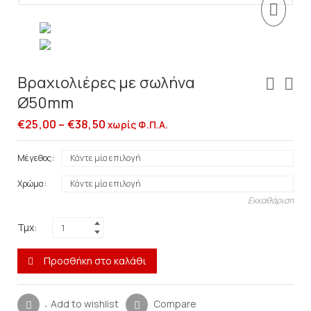
Βραχιολιέρες με σωλήνα
Ø50mm
€
25,00
–
€
38,50
χωρίς Φ.Π.Α.
Μέγεθος
Χρώμα
Εκκαθάριση
Τμχ:
Προσθήκη στο καλάθι
Add to wishlist
Compare