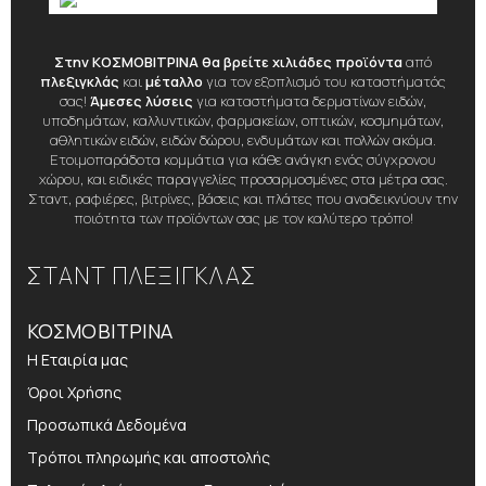
Στην ΚΟΣΜΟΒΙΤΡΙΝΑ θα βρείτε χιλιάδες προϊόντα
από
πλεξιγκλάς
και
μέταλλο
για τον εξοπλισμό του καταστήματός
σας!
Άμεσες λύσεις
για καταστήματα δερματίνων ειδών,
υποδημάτων, καλλυντικών, φαρμακείων, οπτικών, κοσμημάτων,
αθλητικών ειδών, ειδών δώρου, ενδυμάτων και πολλών ακόμα.
Ετοιμοπαράδοτα κομμάτια για κάθε ανάγκη ενός σύγχρονου
χώρου, και ειδικές παραγγελίες προσαρμοσμένες στα μέτρα σας.
Σταντ, ραφιέρες, βιτρίνες, βάσεις και πλάτες που αναδεικνύουν την
ποιότητα των προϊόντων σας με τον καλύτερο τρόπο!
ΣΤΑΝΤ ΠΛΕΞΙΓΚΛΑΣ
ΚΟΣΜΟΒΙΤΡΙΝΑ
Η Εταιρία μας
Όροι Χρήσης
Προσωπικά Δεδομένα
Τρόποι πληρωμής και αποστολής